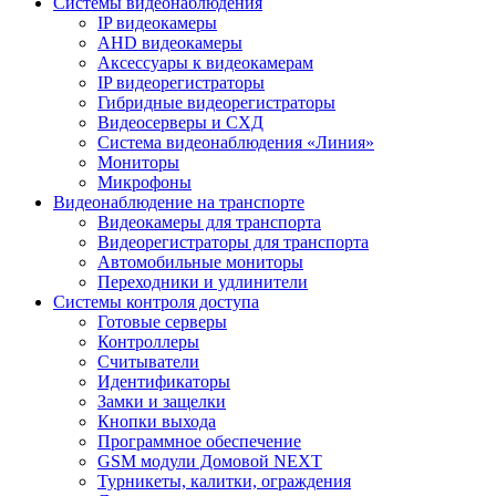
Системы видеонаблюдения
IP видеокамеры
AHD видеокамеры
Аксессуары к видеокамерам
IP видеорегистраторы
Гибридные видеорегистраторы
Видеосерверы и СХД
Система видеонаблюдения «Линия»
Мониторы
Микрофоны
Видеонаблюдение на транспорте
Видеокамеры для транспорта
Видеорегистраторы для транспорта
Автомобильные мониторы
Переходники и удлинители
Системы контроля доступа
Готовые серверы
Контроллеры
Считыватели
Идентификаторы
Замки и защелки
Кнопки выхода
Программное обеспечение
GSM модули Домовой NEXT
Турникеты, калитки, ограждения