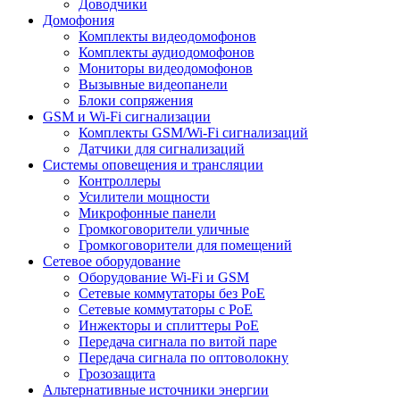
Доводчики
Домофония
Комплекты видеодомофонов
Комплекты аудиодомофонов
Мониторы видеодомофонов
Вызывные видеопанели
Блоки сопряжения
GSM и Wi-Fi сигнализации
Комплекты GSM/Wi-Fi сигнализаций
Датчики для сигнализаций
Системы оповещения и трансляции
Контроллеры
Усилители мощности
Микрофонные панели
Громкоговорители уличные
Громкоговорители для помещений
Сетевое оборудование
Оборудование Wi-Fi и GSM
Сетевые коммутаторы без PoE
Сетевые коммутаторы с PoE
Инжекторы и сплиттеры PoE
Передача сигнала по витой паре
Передача сигнала по оптоволокну
Грозозащита
Альтернативные источники энергии