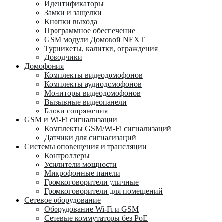
Идентификаторы
Замки и защелки
Кнопки выхода
Программное обеспечение
GSM модули Домовой NEXT
Турникеты, калитки, ограждения
Доводчики
Домофония
Комплекты видеодомофонов
Комплекты аудиодомофонов
Мониторы видеодомофонов
Вызывные видеопанели
Блоки сопряжения
GSM и Wi-Fi сигнализации
Комплекты GSM/Wi-Fi сигнализаций
Датчики для сигнализаций
Системы оповещения и трансляции
Контроллеры
Усилители мощности
Микрофонные панели
Громкоговорители уличные
Громкоговорители для помещений
Сетевое оборудование
Оборудование Wi-Fi и GSM
Сетевые коммутаторы без PoE