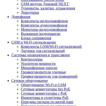
GSM модули Домовой NEXT
Турникеты, калитки, ограждения
Доводчики
Домофония
Комплекты видеодомофонов
Комплекты аудиодомофонов
Мониторы видеодомофонов
Вызывные видеопанели
Блоки сопряжения
GSM и Wi-Fi сигнализации
Комплекты GSM/Wi-Fi сигнализаций
Датчики для сигнализаций
Системы оповещения и трансляции
Контроллеры
Усилители мощности
Микрофонные панели
Громкоговорители уличные
Громкоговорители для помещений
Сетевое оборудование
Оборудование Wi-Fi и GSM
Сетевые коммутаторы без PoE
Сетевые коммутаторы с PoE
Инжекторы и сплиттеры PoE
Передача сигнала по витой паре