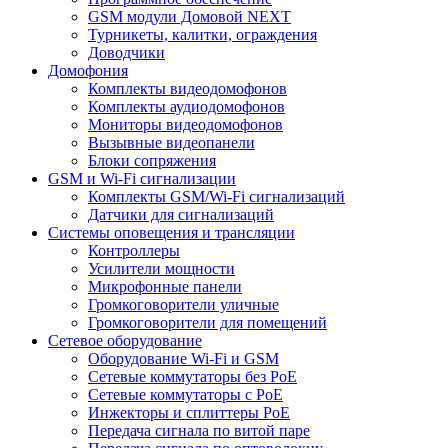
GSM модули Домовой NEXT
Турникеты, калитки, ограждения
Доводчики
Домофония
Комплекты видеодомофонов
Комплекты аудиодомофонов
Мониторы видеодомофонов
Вызывные видеопанели
Блоки сопряжения
GSM и Wi-Fi сигнализации
Комплекты GSM/Wi-Fi сигнализаций
Датчики для сигнализаций
Системы оповещения и трансляции
Контроллеры
Усилители мощности
Микрофонные панели
Громкоговорители уличные
Громкоговорители для помещений
Сетевое оборудование
Оборудование Wi-Fi и GSM
Сетевые коммутаторы без PoE
Сетевые коммутаторы с PoE
Инжекторы и сплиттеры PoE
Передача сигнала по витой паре