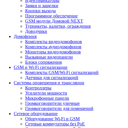
Идентификаторы
Замки и защелки
Кнопки выхода
Программное обеспечение
GSM модули Домовой NEXT
Турникеты, калитки, ограждения
Доводчики
Домофония
Комплекты видеодомофонов
Комплекты аудиодомофонов
Мониторы видеодомофонов
Вызывные видеопанели
Блоки сопряжения
GSM и Wi-Fi сигнализации
Комплекты GSM/Wi-Fi сигнализаций
Датчики для сигнализаций
Системы оповещения и трансляции
Контроллеры
Усилители мощности
Микрофонные панели
Громкоговорители уличные
Громкоговорители для помещений
Сетевое оборудование
Оборудование Wi-Fi и GSM
Сетевые коммутаторы без PoE