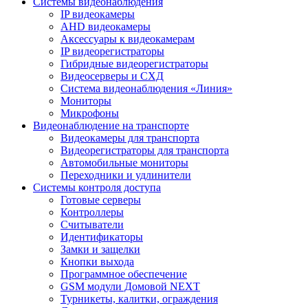
Системы видеонаблюдения
IP видеокамеры
AHD видеокамеры
Аксессуары к видеокамерам
IP видеорегистраторы
Гибридные видеорегистраторы
Видеосерверы и СХД
Система видеонаблюдения «Линия»
Мониторы
Микрофоны
Видеонаблюдение на транспорте
Видеокамеры для транспорта
Видеорегистраторы для транспорта
Автомобильные мониторы
Переходники и удлинители
Системы контроля доступа
Готовые серверы
Контроллеры
Считыватели
Идентификаторы
Замки и защелки
Кнопки выхода
Программное обеспечение
GSM модули Домовой NEXT
Турникеты, калитки, ограждения