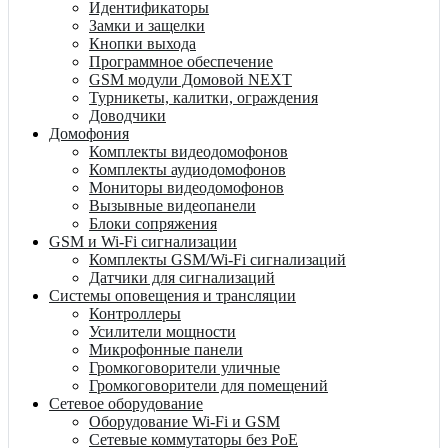
Идентификаторы
Замки и защелки
Кнопки выхода
Программное обеспечение
GSM модули Домовой NEXT
Турникеты, калитки, ограждения
Доводчики
Домофония
Комплекты видеодомофонов
Комплекты аудиодомофонов
Мониторы видеодомофонов
Вызывные видеопанели
Блоки сопряжения
GSM и Wi-Fi сигнализации
Комплекты GSM/Wi-Fi сигнализаций
Датчики для сигнализаций
Системы оповещения и трансляции
Контроллеры
Усилители мощности
Микрофонные панели
Громкоговорители уличные
Громкоговорители для помещений
Сетевое оборудование
Оборудование Wi-Fi и GSM
Сетевые коммутаторы без PoE