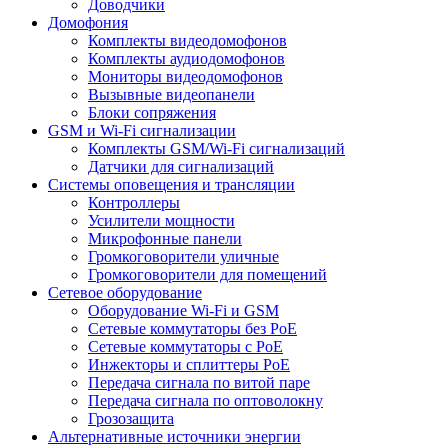
Доводчики
Домофония
Комплекты видеодомофонов
Комплекты аудиодомофонов
Мониторы видеодомофонов
Вызывные видеопанели
Блоки сопряжения
GSM и Wi-Fi сигнализации
Комплекты GSM/Wi-Fi сигнализаций
Датчики для сигнализаций
Системы оповещения и трансляции
Контроллеры
Усилители мощности
Микрофонные панели
Громкоговорители уличные
Громкоговорители для помещений
Сетевое оборудование
Оборудование Wi-Fi и GSM
Сетевые коммутаторы без PoE
Сетевые коммутаторы с PoE
Инжекторы и сплиттеры PoE
Передача сигнала по витой паре
Передача сигнала по оптоволокну
Грозозащита
Альтернативные источники энергии