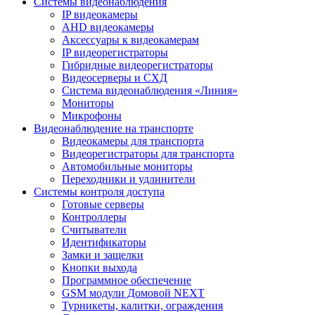
Системы видеонаблюдения
IP видеокамеры
AHD видеокамеры
Аксессуары к видеокамерам
IP видеорегистраторы
Гибридные видеорегистраторы
Видеосерверы и СХД
Система видеонаблюдения «Линия»
Мониторы
Микрофоны
Видеонаблюдение на транспорте
Видеокамеры для транспорта
Видеорегистраторы для транспорта
Автомобильные мониторы
Переходники и удлинители
Системы контроля доступа
Готовые серверы
Контроллеры
Считыватели
Идентификаторы
Замки и защелки
Кнопки выхода
Программное обеспечение
GSM модули Домовой NEXT
Турникеты, калитки, ограждения