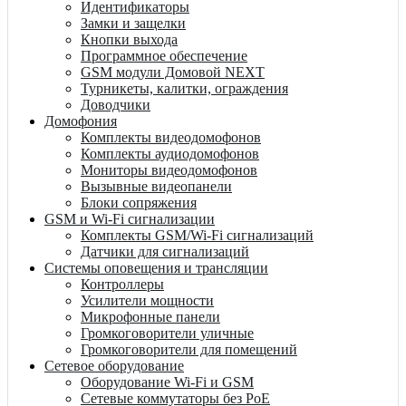
Идентификаторы
Замки и защелки
Кнопки выхода
Программное обеспечение
GSM модули Домовой NEXT
Турникеты, калитки, ограждения
Доводчики
Домофония
Комплекты видеодомофонов
Комплекты аудиодомофонов
Мониторы видеодомофонов
Вызывные видеопанели
Блоки сопряжения
GSM и Wi-Fi сигнализации
Комплекты GSM/Wi-Fi сигнализаций
Датчики для сигнализаций
Системы оповещения и трансляции
Контроллеры
Усилители мощности
Микрофонные панели
Громкоговорители уличные
Громкоговорители для помещений
Сетевое оборудование
Оборудование Wi-Fi и GSM
Сетевые коммутаторы без PoE