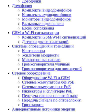
Доводчики
Домофония
Комплекты видеодомофонов
Комплекты аудиодомофонов
Мониторы видеодомофонов
Вызывные видеопанели
Блоки сопряжения
GSM и Wi-Fi сигнализации
Комплекты GSM/Wi-Fi сигнализаций
Датчики для сигнализаций
Системы оповещения и трансляции
Контроллеры
Усилители мощности
Микрофонные панели
Громкоговорители уличные
Громкоговорители для помещений
Сетевое оборудование
Оборудование Wi-Fi и GSM
Сетевые коммутаторы без PoE
Сетевые коммутаторы с PoE
Инжекторы и сплиттеры PoE
Передача сигнала по витой паре
Передача сигнала по оптоволокну
Грозозащита
Альтернативные источники энергии