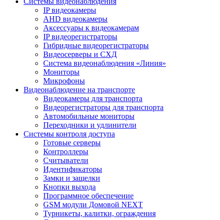
Системы видеонаблюдения
IP видеокамеры
AHD видеокамеры
Аксессуары к видеокамерам
IP видеорегистраторы
Гибридные видеорегистраторы
Видеосерверы и СХД
Система видеонаблюдения «Линия»
Мониторы
Микрофоны
Видеонаблюдение на транспорте
Видеокамеры для транспорта
Видеорегистраторы для транспорта
Автомобильные мониторы
Переходники и удлинители
Системы контроля доступа
Готовые серверы
Контроллеры
Считыватели
Идентификаторы
Замки и защелки
Кнопки выхода
Программное обеспечение
GSM модули Домовой NEXT
Турникеты, калитки, ограждения