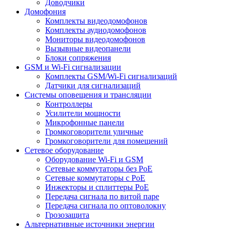
Доводчики
Домофония
Комплекты видеодомофонов
Комплекты аудиодомофонов
Мониторы видеодомофонов
Вызывные видеопанели
Блоки сопряжения
GSM и Wi-Fi сигнализации
Комплекты GSM/Wi-Fi сигнализаций
Датчики для сигнализаций
Системы оповещения и трансляции
Контроллеры
Усилители мощности
Микрофонные панели
Громкоговорители уличные
Громкоговорители для помещений
Сетевое оборудование
Оборудование Wi-Fi и GSM
Сетевые коммутаторы без PoE
Сетевые коммутаторы с PoE
Инжекторы и сплиттеры PoE
Передача сигнала по витой паре
Передача сигнала по оптоволокну
Грозозащита
Альтернативные источники энергии