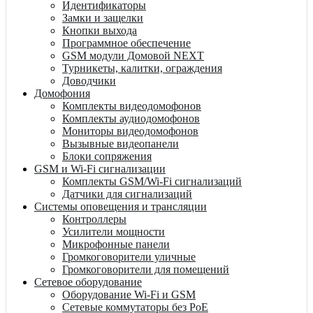
Идентификаторы
Замки и защелки
Кнопки выхода
Программное обеспечение
GSM модули Домовой NEXT
Турникеты, калитки, ограждения
Доводчики
Домофония
Комплекты видеодомофонов
Комплекты аудиодомофонов
Мониторы видеодомофонов
Вызывные видеопанели
Блоки сопряжения
GSM и Wi-Fi сигнализации
Комплекты GSM/Wi-Fi сигнализаций
Датчики для сигнализаций
Системы оповещения и трансляции
Контроллеры
Усилители мощности
Микрофонные панели
Громкоговорители уличные
Громкоговорители для помещений
Сетевое оборудование
Оборудование Wi-Fi и GSM
Сетевые коммутаторы без PoE