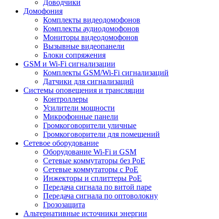
Доводчики
Домофония
Комплекты видеодомофонов
Комплекты аудиодомофонов
Мониторы видеодомофонов
Вызывные видеопанели
Блоки сопряжения
GSM и Wi-Fi сигнализации
Комплекты GSM/Wi-Fi сигнализаций
Датчики для сигнализаций
Системы оповещения и трансляции
Контроллеры
Усилители мощности
Микрофонные панели
Громкоговорители уличные
Громкоговорители для помещений
Сетевое оборудование
Оборудование Wi-Fi и GSM
Сетевые коммутаторы без PoE
Сетевые коммутаторы с PoE
Инжекторы и сплиттеры PoE
Передача сигнала по витой паре
Передача сигнала по оптоволокну
Грозозащита
Альтернативные источники энергии