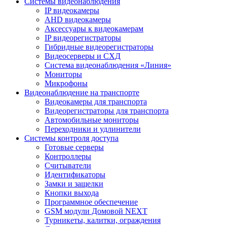
Системы видеонаблюдения
IP видеокамеры
AHD видеокамеры
Аксессуары к видеокамерам
IP видеорегистраторы
Гибридные видеорегистраторы
Видеосерверы и СХД
Система видеонаблюдения «Линия»
Мониторы
Микрофоны
Видеонаблюдение на транспорте
Видеокамеры для транспорта
Видеорегистраторы для транспорта
Автомобильные мониторы
Переходники и удлинители
Системы контроля доступа
Готовые серверы
Контроллеры
Считыватели
Идентификаторы
Замки и защелки
Кнопки выхода
Программное обеспечение
GSM модули Домовой NEXT
Турникеты, калитки, ограждения