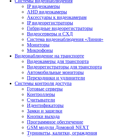
Системы видеонаблюдения
IP видеокамеры
AHD видеокамеры
Аксессуары к видеокамерам
IP видеорегистраторы
Гибридные видеорегистраторы
Видеосерверы и СХД
Система видеонаблюдения «Линия»
Мониторы
Микрофоны
Видеонаблюдение на транспорте
Видеокамеры для транспорта
Видеорегистраторы для транспорта
Автомобильные мониторы
Переходники и удлинители
Системы контроля доступа
Готовые серверы
Контроллеры
Считыватели
Идентификаторы
Замки и защелки
Кнопки выхода
Программное обеспечение
GSM модули Домовой NEXT
Турникеты, калитки, ограждения