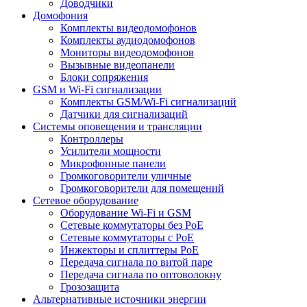
Доводчики
Домофония
Комплекты видеодомофонов
Комплекты аудиодомофонов
Мониторы видеодомофонов
Вызывные видеопанели
Блоки сопряжения
GSM и Wi-Fi сигнализации
Комплекты GSM/Wi-Fi сигнализаций
Датчики для сигнализаций
Системы оповещения и трансляции
Контроллеры
Усилители мощности
Микрофонные панели
Громкоговорители уличные
Громкоговорители для помещений
Сетевое оборудование
Оборудование Wi-Fi и GSM
Сетевые коммутаторы без PoE
Сетевые коммутаторы с PoE
Инжекторы и сплиттеры PoE
Передача сигнала по витой паре
Передача сигнала по оптоволокну
Грозозащита
Альтернативные источники энергии