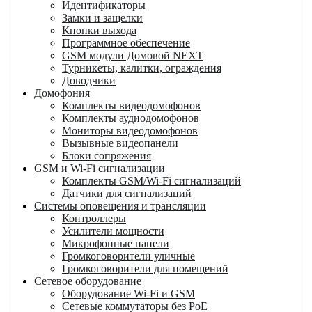
Идентификаторы
Замки и защелки
Кнопки выхода
Программное обеспечение
GSM модули Домовой NEXT
Турникеты, калитки, ограждения
Доводчики
Домофония
Комплекты видеодомофонов
Комплекты аудиодомофонов
Мониторы видеодомофонов
Вызывные видеопанели
Блоки сопряжения
GSM и Wi-Fi сигнализации
Комплекты GSM/Wi-Fi сигнализаций
Датчики для сигнализаций
Системы оповещения и трансляции
Контроллеры
Усилители мощности
Микрофонные панели
Громкоговорители уличные
Громкоговорители для помещений
Сетевое оборудование
Оборудование Wi-Fi и GSM
Сетевые коммутаторы без PoE