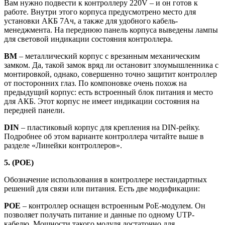
Вам нужно подвести к контроллеру 220V – и он готов к
работе. Внутри этого корпуса предусмотрено место для
установки АКБ 7Ач, а также для удобного кабель-
менеджмента. На переднюю панель корпуса выведены лампы
для световой индикации состояния контроллера.
BM
– металлический корпус с врезанным механическим
замком. Да, такой замок вряд ли остановит злоумышленника с
монтировкой, однако, совершенно точно защитит контроллер
от посторонних глаз. По компоновке очень похож на
предыдущий корпус: есть встроенный блок питания и место
для АКБ. Этот корпус не имеет индикации состояния на
передней панели.
DIN
– пластиковый корпус для крепления на DIN-рейку.
Подробнее об этом варианте контроллера читайте выше в
разделе «Линейки контроллеров».
5. (POE)
Обозначение использования в контроллере нестандартных
решений для связи или питания. Есть две модификации:
POE
– контроллер оснащен встроенным PoE-модулем. Он
позволяет получать питание и данные по одному UTP-
кабелю. Мощности такого модуля достаточно для