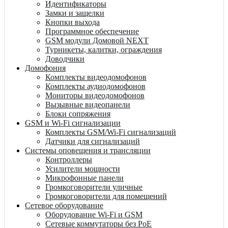
Идентификаторы
Замки и защелки
Кнопки выхода
Программное обеспечение
GSM модули Домовой NEXT
Турникеты, калитки, ограждения
Доводчики
Домофония
Комплекты видеодомофонов
Комплекты аудиодомофонов
Мониторы видеодомофонов
Вызывные видеопанели
Блоки сопряжения
GSM и Wi-Fi сигнализации
Комплекты GSM/Wi-Fi сигнализаций
Датчики для сигнализаций
Системы оповещения и трансляции
Контроллеры
Усилители мощности
Микрофонные панели
Громкоговорители уличные
Громкоговорители для помещений
Сетевое оборудование
Оборудование Wi-Fi и GSM
Сетевые коммутаторы без PoE