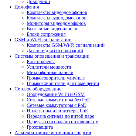
Доводчики
Домофония
Комплекты видеодомофонов
Комплекты аудиодомофонов
Мониторы видеодомофонов
Вызывные видеопанели
Блоки сопряжения
GSM и Wi-Fi сигнализации
Комплекты GSM/Wi-Fi сигнализаций
Датчики для сигнализаций
Системы оповещения и трансляции
Контроллеры
Усилители мощности
Микрофонные панели
Громкоговорители уличные
Громкоговорители для помещений
Сетевое оборудование
Оборудование Wi-Fi и GSM
Сетевые коммутаторы без PoE
Сетевые коммутаторы с PoE
Инжекторы и сплиттеры PoE
Передача сигнала по витой паре
Передача сигнала по оптоволокну
Грозозащита
Альтернативные источники энергии