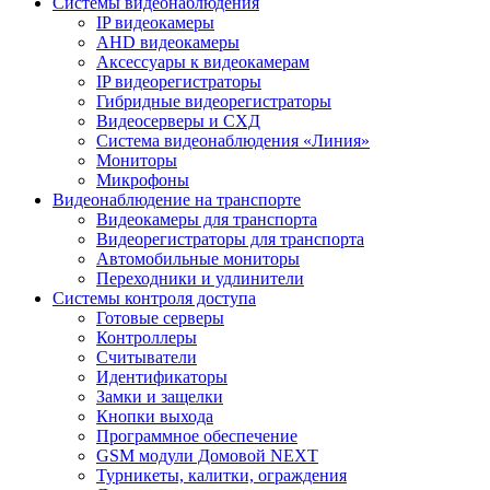
Системы видеонаблюдения
IP видеокамеры
AHD видеокамеры
Аксессуары к видеокамерам
IP видеорегистраторы
Гибридные видеорегистраторы
Видеосерверы и СХД
Система видеонаблюдения «Линия»
Мониторы
Микрофоны
Видеонаблюдение на транспорте
Видеокамеры для транспорта
Видеорегистраторы для транспорта
Автомобильные мониторы
Переходники и удлинители
Системы контроля доступа
Готовые серверы
Контроллеры
Считыватели
Идентификаторы
Замки и защелки
Кнопки выхода
Программное обеспечение
GSM модули Домовой NEXT
Турникеты, калитки, ограждения