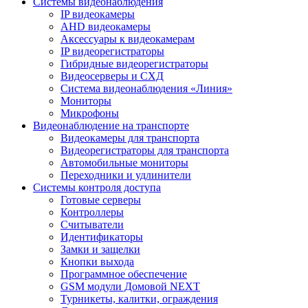
Системы видеонаблюдения
IP видеокамеры
AHD видеокамеры
Аксессуары к видеокамерам
IP видеорегистраторы
Гибридные видеорегистраторы
Видеосерверы и СХД
Система видеонаблюдения «Линия»
Мониторы
Микрофоны
Видеонаблюдение на транспорте
Видеокамеры для транспорта
Видеорегистраторы для транспорта
Автомобильные мониторы
Переходники и удлинители
Системы контроля доступа
Готовые серверы
Контроллеры
Считыватели
Идентификаторы
Замки и защелки
Кнопки выхода
Программное обеспечение
GSM модули Домовой NEXT
Турникеты, калитки, ограждения