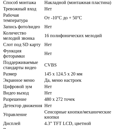
Способ монтажа
Накладной (монтажная пластина)
Тревожный вход
Нет
Рабочая
От -10°С до + 50°С
температура
Запись фото/видео
Нет
Количество
16 полифонических мелодий
мелодий звонка
Слот под SD карту
Нет
Функция
Нет
фоторамки
Поддерживаемые
CVBS
стандарты видео
Размер
145 х 124.5 х 20 мм
Экранное меню
Да, меню настроек
Цифровой зум
Нет
Видео выход
Нет
Разрешение
480 х 272 точек
Детектор движения
Нет
Сенсорные кнопки/механические
Управление
кнопки
Дисплей
4.3” TFT LCD, цветной