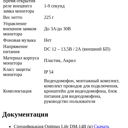
Время открытия
реле внешнего
1-9 секунд
замка монитора
Вес нетто
225 г
Управление
внешним замком
До 3А/до 30В
монитора
Фоновая музыка
Нет
Напряжение
DC 12 – 13,5В / 2А (внешний БП)
питания
Материал корпуса
Пластик, Акрил
монитора
Класс защиты
IP 54
монитора
Видеодомофон, монтажный комплект,
комплект проводов для подключения,
Комплектация
кронштейн для видеодомофона, блок
питания для видеодомофона,
руководство пользователя
Документация
Спецификация Optimus Life DM-14B (g)
Скачать