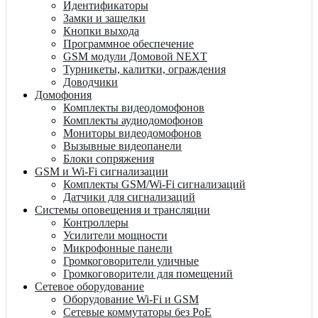
Идентификаторы
Замки и защелки
Кнопки выхода
Программное обеспечение
GSM модули Домовой NEXT
Турникеты, калитки, ограждения
Доводчики
Домофония
Комплекты видеодомофонов
Комплекты аудиодомофонов
Мониторы видеодомофонов
Вызывные видеопанели
Блоки сопряжения
GSM и Wi-Fi сигнализации
Комплекты GSM/Wi-Fi сигнализаций
Датчики для сигнализаций
Системы оповещения и трансляции
Контроллеры
Усилители мощности
Микрофонные панели
Громкоговорители уличные
Громкоговорители для помещений
Сетевое оборудование
Оборудование Wi-Fi и GSM
Сетевые коммутаторы без PoE