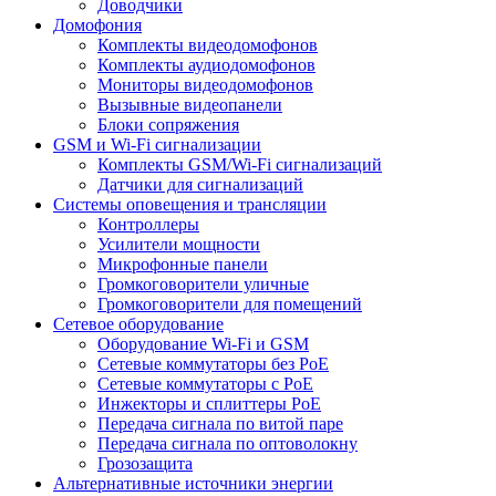
Доводчики
Домофония
Комплекты видеодомофонов
Комплекты аудиодомофонов
Мониторы видеодомофонов
Вызывные видеопанели
Блоки сопряжения
GSM и Wi-Fi сигнализации
Комплекты GSM/Wi-Fi сигнализаций
Датчики для сигнализаций
Системы оповещения и трансляции
Контроллеры
Усилители мощности
Микрофонные панели
Громкоговорители уличные
Громкоговорители для помещений
Сетевое оборудование
Оборудование Wi-Fi и GSM
Сетевые коммутаторы без PoE
Сетевые коммутаторы с PoE
Инжекторы и сплиттеры PoE
Передача сигнала по витой паре
Передача сигнала по оптоволокну
Грозозащита
Альтернативные источники энергии