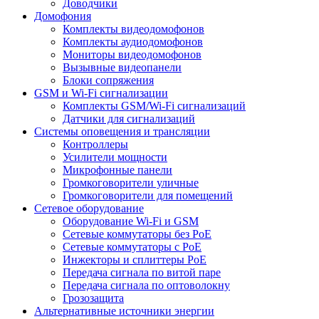
Доводчики
Домофония
Комплекты видеодомофонов
Комплекты аудиодомофонов
Мониторы видеодомофонов
Вызывные видеопанели
Блоки сопряжения
GSM и Wi-Fi сигнализации
Комплекты GSM/Wi-Fi сигнализаций
Датчики для сигнализаций
Системы оповещения и трансляции
Контроллеры
Усилители мощности
Микрофонные панели
Громкоговорители уличные
Громкоговорители для помещений
Сетевое оборудование
Оборудование Wi-Fi и GSM
Сетевые коммутаторы без PoE
Сетевые коммутаторы с PoE
Инжекторы и сплиттеры PoE
Передача сигнала по витой паре
Передача сигнала по оптоволокну
Грозозащита
Альтернативные источники энергии