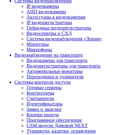
Системы видеонаблюдения
IP видеокамеры
AHD видеокамеры
Аксессуары к видеокамерам
IP видеорегистраторы
Гибридные видеорегистраторы
Видеосерверы и СХД
Система видеонаблюдения «Линия»
Мониторы
Микрофоны
Видеонаблюдение на транспорте
Видеокамеры для транспорта
Видеорегистраторы для транспорта
Автомобильные мониторы
Переходники и удлинители
Системы контроля доступа
Готовые серверы
Контроллеры
Считыватели
Идентификаторы
Замки и защелки
Кнопки выхода
Программное обеспечение
GSM модули Домовой NEXT
Турникеты, калитки, ограждения