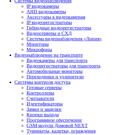
Системы видеонаблюдения
IP видеокамеры
AHD видеокамеры
Аксессуары к видеокамерам
IP видеорегистраторы
Гибридные видеорегистраторы
Видеосерверы и СХД
Система видеонаблюдения «Линия»
Мониторы
Микрофоны
Видеонаблюдение на транспорте
Видеокамеры для транспорта
Видеорегистраторы для транспорта
Автомобильные мониторы
Переходники и удлинители
Системы контроля доступа
Готовые серверы
Контроллеры
Считыватели
Идентификаторы
Замки и защелки
Кнопки выхода
Программное обеспечение
GSM модули Домовой NEXT
Турникеты, калитки, ограждения