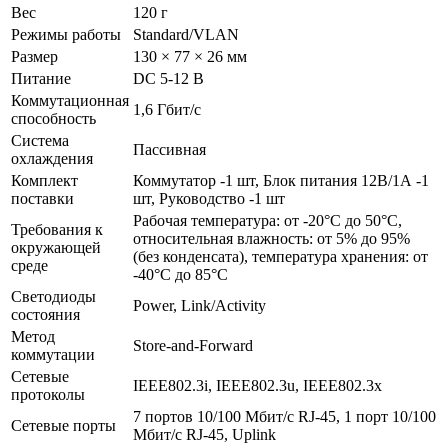
Вес
120 г
Режимы работы
Standard/VLAN
Размер
130 × 77 × 26 мм
Питание
DC 5-12 В
Коммутационная
1,6 Гбит/с
способность
Система
Пассивная
охлаждения
Комплект
Коммутатор -1 шт, Блок питания 12В/1А -1
поставки
шт, Руководство -1 шт
Рабочая температура: от -20°C до 50°C,
Требования к
относительная влажность: от 5% до 95%
окружающей
(без конденсата), температура хранения: от
среде
-40°C до 85°C
Светодиоды
Power, Link/Activity
состояния
Метод
Store-and-Forward
коммутации
Сетевые
IEEE802.3i, IEEE802.3u, IEEE802.3x
протоколы
7 портов 10/100 Мбит/с RJ-45, 1 порт 10/100
Сетевые порты
Мбит/с RJ-45, Uplink