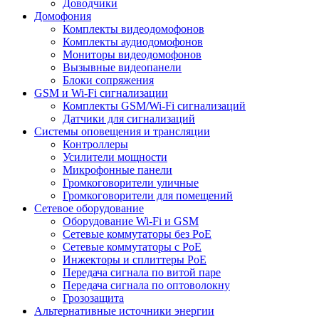
Доводчики
Домофония
Комплекты видеодомофонов
Комплекты аудиодомофонов
Мониторы видеодомофонов
Вызывные видеопанели
Блоки сопряжения
GSM и Wi-Fi сигнализации
Комплекты GSM/Wi-Fi сигнализаций
Датчики для сигнализаций
Системы оповещения и трансляции
Контроллеры
Усилители мощности
Микрофонные панели
Громкоговорители уличные
Громкоговорители для помещений
Сетевое оборудование
Оборудование Wi-Fi и GSM
Сетевые коммутаторы без PoE
Сетевые коммутаторы с PoE
Инжекторы и сплиттеры PoE
Передача сигнала по витой паре
Передача сигнала по оптоволокну
Грозозащита
Альтернативные источники энергии