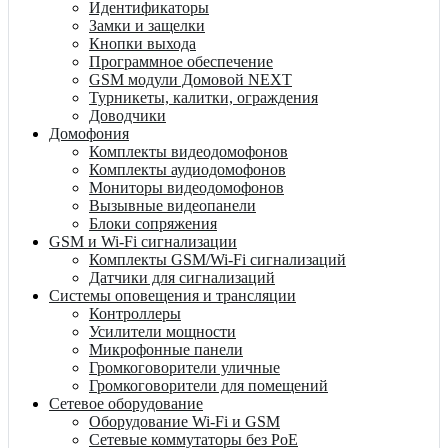
Идентификаторы
Замки и защелки
Кнопки выхода
Программное обеспечение
GSM модули Домовой NEXT
Турникеты, калитки, ограждения
Доводчики
Домофония
Комплекты видеодомофонов
Комплекты аудиодомофонов
Мониторы видеодомофонов
Вызывные видеопанели
Блоки сопряжения
GSM и Wi-Fi сигнализации
Комплекты GSM/Wi-Fi сигнализаций
Датчики для сигнализаций
Системы оповещения и трансляции
Контроллеры
Усилители мощности
Микрофонные панели
Громкоговорители уличные
Громкоговорители для помещений
Сетевое оборудование
Оборудование Wi-Fi и GSM
Сетевые коммутаторы без PoE