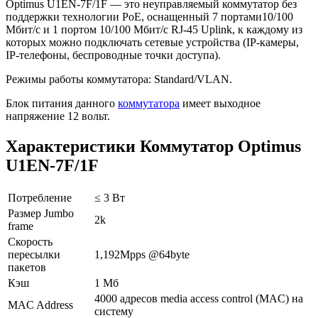
Optimus U1EN-7F/1F — это неуправляемый коммутатор без
поддержки технологии PoE, оснащенный 7 портами10/100
Мбит/с и 1 портом 10/100 Мбит/с RJ-45 Uplink, к каждому из
которых можно подключать сетевые устройства (IP-камеры,
IP-телефоны, беспроводные точки доступа).
Режимы работы коммутатора: Standard/VLAN.
Блок питания данного
коммутатора
имеет выходное
напряжение 12 вольт.
Характеристики Коммутатор Optimus
U1EN-7F/1F
Потребление
≤ 3 Вт
Размер Jumbo
2k
frame
Скорость
пересылки
1,192Mpps @64byte
пакетов
Кэш
1 Мб
4000 адресов media access control (MAC) на
MAC Address
систему