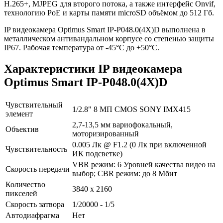
H.265+, MJPEG для второго потока, а также интерфейс Onvif,
технологию PoE и карты памяти microSD объёмом до 512 Гб.
IP видеокамера Optimus Smart IP-P048.0(4X)D выполнена в
металлическом антивандальном корпусе со степенью защиты
IP67. Рабочая температура от -45°С до +50°С.
Характеристики IP видеокамера
Optimus Smart IP-P048.0(4X)D
Чувствительный
1/2.8" 8 МП CMOS SONY IMX415
элемент
2,7-13,5 мм вариофокальный,
Объектив
моторизированный
0.005 Лк @ F1.2 (0 Лк при включенной
Чувствительность
ИК подсветке)
VBR режим: 6 Уровней качества видео на
Скорость передачи
выбор; CBR режим: до 8 Мбит
Количество
3840 х 2160
пикселей
Скорость затвора
1/20000 - 1/5
Автодиафрагма
Нет