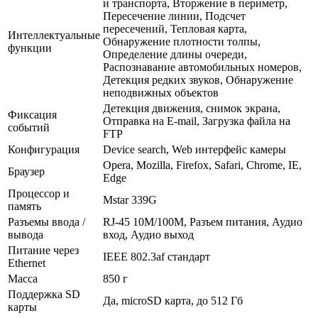
и транспорта, Вторжение в периметр,
Пересечение линии, Подсчет
пересечений, Тепловая карта,
Интеллектуальные
Обнаружение плотности толпы,
функции
Определение длины очереди,
Распознавание автомобильных номеров,
Детекция редких звуков, Обнаружение
неподвижных объектов
Детекция движения, снимок экрана,
Фиксация
Отправка на E-mail, Загрузка файла на
событий
FTP
Конфигурация
Device search, Web интерфейс камеры
Opera, Mozilla, Firefox, Safari, Chrome, IE,
Браузер
Edge
Процессор и
Mstar 339G
память
Разъемы ввода /
RJ-45 10M/100M, Разъем питания, Аудио
вывода
вход, Аудио выход
Питание через
IEEE 802.3af стандарт
Ethernet
Масса
850 г
Поддержка SD
Да, microSD карта, до 512 Гб
карты