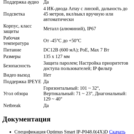
Поддержка аудио
Да
4 ИК-диода Array с линзой, дальность до
Подсветка
45 метров, вкл/выкл вручную или
автоматически
Корпус, класс
Металл (алюминий), IР67
защиты
Рабочая
От -45°С до +50°С
температура
Питание
DC12В (600 мА); РоЕ, Мах 7 Вт
Размеры
135 х 127 мм
Защита паролем; Настройка приоритетов
Безопасность
доступа пользователей; IP фильтр
Видео выход
Нет
Поддержка IPEYE
Да
Горизонтальный: 101 ~ 32°,
Угол обзора
Вертикальный: 71 ~ 23°, Диагональный:
129 ~ 40°
Netbreak
Да
Документация
Спецификация Optimus Smart IP-P048.0(4X)D
Скачать