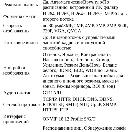
Да, Автоматически/Вручную/По
Режим день/ночь
расписанию, встроенный ИК-фильтр
Н.264, H.265, Н.264+, H.265+, MJPEG для
Форматы сжатия
второго потока
Скорость
до 30fps@8MP, 5MP, 4MP, 3MP, 2MP, 960P,
отображения
720P, VGA, QVGA
До 3 видеопотоков с управляемыми
Потоковое видео
частотой кадров и пропускной
способностью
Оттенок, Яркость, Контрастность,
Насыщенность, Четкость, Затвор,
Усиление, Режим День/Ночь, Баланс
Настройки
белого, 3DNR, BLC, WDR до 120дБ,
изображения
Антитуман– Раздельные настройки для
дневного и ночного режима, маска (4
зоны), Режим коридора, ROI (8 зон)
Аудио сжатие
G711A/U
TCP/IP, HTTP, DHCP, DNS, DDNS,
Сетевой протокол
RTP/RTSP, SMTP, NTP, UpnP, SNMP,
HTTPS, FTP
Интерфейс
ONVIF 18.12 Profile S/G/T
приложений
Распознавание лиц, Обнаружение людей