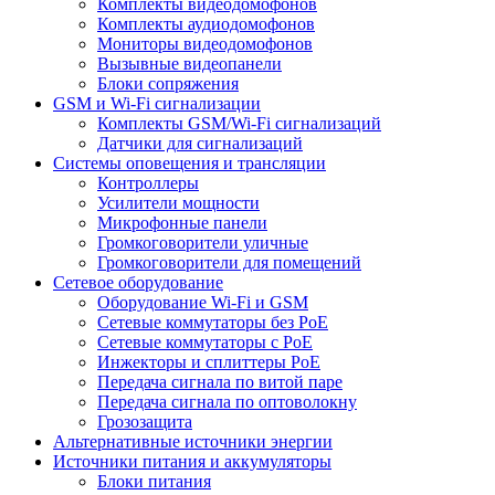
Комплекты видеодомофонов
Комплекты аудиодомофонов
Мониторы видеодомофонов
Вызывные видеопанели
Блоки сопряжения
GSM и Wi-Fi сигнализации
Комплекты GSM/Wi-Fi сигнализаций
Датчики для сигнализаций
Системы оповещения и трансляции
Контроллеры
Усилители мощности
Микрофонные панели
Громкоговорители уличные
Громкоговорители для помещений
Сетевое оборудование
Оборудование Wi-Fi и GSM
Сетевые коммутаторы без PoE
Сетевые коммутаторы с PoE
Инжекторы и сплиттеры PoE
Передача сигнала по витой паре
Передача сигнала по оптоволокну
Грозозащита
Альтернативные источники энергии
Источники питания и аккумуляторы
Блоки питания