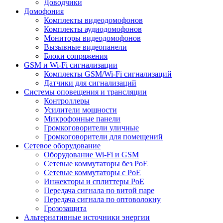
Доводчики
Домофония
Комплекты видеодомофонов
Комплекты аудиодомофонов
Мониторы видеодомофонов
Вызывные видеопанели
Блоки сопряжения
GSM и Wi-Fi сигнализации
Комплекты GSM/Wi-Fi сигнализаций
Датчики для сигнализаций
Системы оповещения и трансляции
Контроллеры
Усилители мощности
Микрофонные панели
Громкоговорители уличные
Громкоговорители для помещений
Сетевое оборудование
Оборудование Wi-Fi и GSM
Сетевые коммутаторы без PoE
Сетевые коммутаторы с PoE
Инжекторы и сплиттеры PoE
Передача сигнала по витой паре
Передача сигнала по оптоволокну
Грозозащита
Альтернативные источники энергии