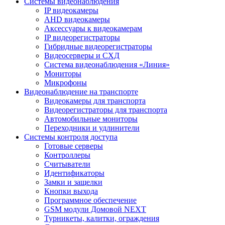
Системы видеонаблюдения
IP видеокамеры
AHD видеокамеры
Аксессуары к видеокамерам
IP видеорегистраторы
Гибридные видеорегистраторы
Видеосерверы и СХД
Система видеонаблюдения «Линия»
Мониторы
Микрофоны
Видеонаблюдение на транспорте
Видеокамеры для транспорта
Видеорегистраторы для транспорта
Автомобильные мониторы
Переходники и удлинители
Системы контроля доступа
Готовые серверы
Контроллеры
Считыватели
Идентификаторы
Замки и защелки
Кнопки выхода
Программное обеспечение
GSM модули Домовой NEXT
Турникеты, калитки, ограждения