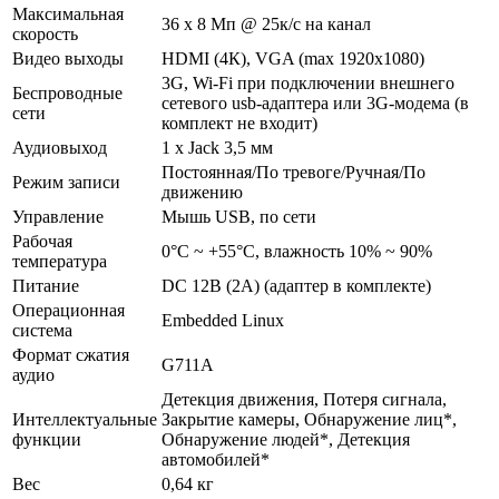
Максимальная
36 х 8 Мп @ 25к/с на канал
скорость
Видео выходы
HDMI (4К), VGA (max 1920х1080)
3G, Wi-Fi при подключении внешнего
Беспроводные
сетевого usb-адаптера или 3G-модема (в
сети
комплект не входит)
Аудиовыход
1 х Jack 3,5 мм
Постоянная/По тревоге/Ручная/По
Режим записи
движению
Управление
Мышь USB, по сети
Рабочая
0°С ~ +55°С, влажность 10% ~ 90%
температура
Питание
DC 12В (2А) (адаптер в комплекте)
Операционная
Embedded Linux
система
Формат сжатия
G711A
аудио
Детекция движения, Потеря сигнала,
Интеллектуальные
Закрытие камеры, Обнаружение лиц*,
функции
Обнаружение людей*, Детекция
автомобилей*
Вес
0,64 кг