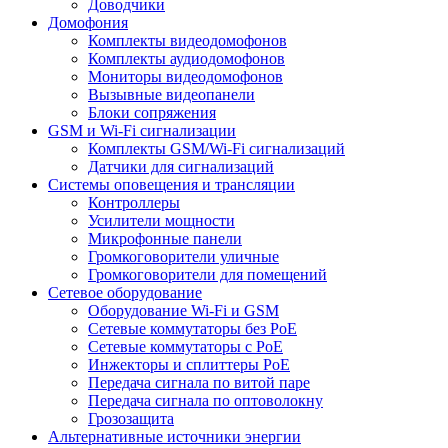
Доводчики
Домофония
Комплекты видеодомофонов
Комплекты аудиодомофонов
Мониторы видеодомофонов
Вызывные видеопанели
Блоки сопряжения
GSM и Wi-Fi сигнализации
Комплекты GSM/Wi-Fi сигнализаций
Датчики для сигнализаций
Системы оповещения и трансляции
Контроллеры
Усилители мощности
Микрофонные панели
Громкоговорители уличные
Громкоговорители для помещений
Сетевое оборудование
Оборудование Wi-Fi и GSM
Сетевые коммутаторы без PoE
Сетевые коммутаторы с PoE
Инжекторы и сплиттеры PoE
Передача сигнала по витой паре
Передача сигнала по оптоволокну
Грозозащита
Альтернативные источники энергии