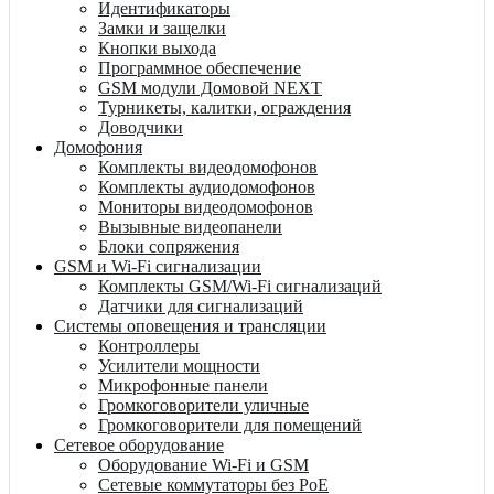
Идентификаторы
Замки и защелки
Кнопки выхода
Программное обеспечение
GSM модули Домовой NEXT
Турникеты, калитки, ограждения
Доводчики
Домофония
Комплекты видеодомофонов
Комплекты аудиодомофонов
Мониторы видеодомофонов
Вызывные видеопанели
Блоки сопряжения
GSM и Wi-Fi сигнализации
Комплекты GSM/Wi-Fi сигнализаций
Датчики для сигнализаций
Системы оповещения и трансляции
Контроллеры
Усилители мощности
Микрофонные панели
Громкоговорители уличные
Громкоговорители для помещений
Сетевое оборудование
Оборудование Wi-Fi и GSM
Сетевые коммутаторы без PoE