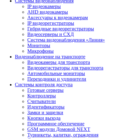
Системы видеонаблюдения
IP видеокамеры
AHD видеокамеры
Аксессуары к видеокамерам
IP видеорегистраторы
Гибридные видеорегистраторы
Видеосерверы и СХД
Система видеонаблюдения «Линия»
Мониторы
Микрофоны
Видеонаблюдение на транспорте
Видеокамеры для транспорта
Видеорегистраторы для транспорта
Автомобильные мониторы
Переходники и удлинители
Системы контроля доступа
Готовые серверы
Контроллеры
Считыватели
Идентификаторы
Замки и защелки
Кнопки выхода
Программное обеспечение
GSM модули Домовой NEXT
Турникеты, калитки, ограждения