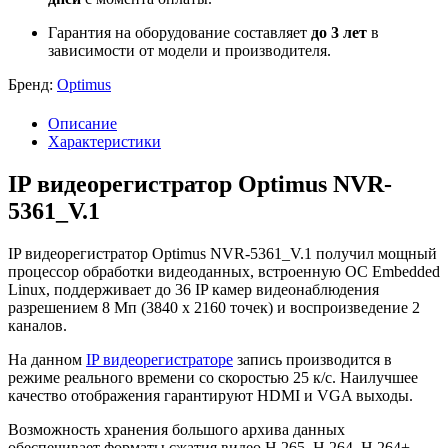
Гарантия на оборудование составляет
до 3 лет
в
зависимости от модели и производителя.
Бренд:
Optimus
Описание
Характеристики
IP видеорегистратор Optimus NVR-
5361_V.1
IP видеорегистратор Optimus NVR-5361_V.1 получил мощный
процессор обработки видеоданных, встроенную ОС Embedded
Linux, поддерживает до 36 IP камер видеонаблюдения
разрешением 8 Мп (3840 х 2160 точек) и воспроизведение 2
каналов.
На данном
IP видеорегистраторе
запись производится в
режиме реального времени со скоростью 25 к/с. Наилучшее
качество отображения гарантируют HDMI и VGA выходы.
Возможность хранения большого архива данных
обеспечивает форматы сжатия видео H.265, H.264, H.264+,