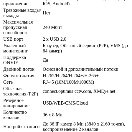
приложение
IOS, Android)
Тревожные входы/
Нет
выходы
Максимальная
пропускная
240 Мбит
способность
USB порт
2 х USB 2.0
Удаленный
Браузер, Облачный сервис (P2P), VMS (до
мониторинг
64 камер)
Поддержка
Да
ONVIF
Двойной поток
Основной и дополнительный потоки
Формат сжатия
H.265/H.264/H.264+/H.265+
Сеть
RJ-45 (10M/100M/1000М)
Облачная
connect.optimus-cctv.com, XMEye.net
технология (P2P)
Резервное
USB/WEB/CMS/Cloud
копирование
Количество
36 х 8 Мп
каналов
До 36 IP камер 8 Мп (3840 х 2160 точек),
Настройка записи
воспроизведение 2 каналов