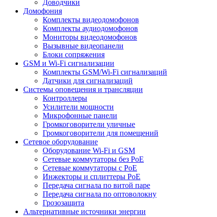
Доводчики
Домофония
Комплекты видеодомофонов
Комплекты аудиодомофонов
Мониторы видеодомофонов
Вызывные видеопанели
Блоки сопряжения
GSM и Wi-Fi сигнализации
Комплекты GSM/Wi-Fi сигнализаций
Датчики для сигнализаций
Системы оповещения и трансляции
Контроллеры
Усилители мощности
Микрофонные панели
Громкоговорители уличные
Громкоговорители для помещений
Сетевое оборудование
Оборудование Wi-Fi и GSM
Сетевые коммутаторы без PoE
Сетевые коммутаторы с PoE
Инжекторы и сплиттеры PoE
Передача сигнала по витой паре
Передача сигнала по оптоволокну
Грозозащита
Альтернативные источники энергии