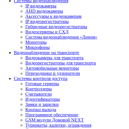
Системы видеонаблюдения
IP видеокамеры
AHD видеокамеры
Аксессуары к видеокамерам
IP видеорегистраторы
Гибридные видеорегистраторы
Видеосерверы и СХД
Система видеонаблюдения «Линия»
Мониторы
Микрофоны
Видеонаблюдение на транспорте
Видеокамеры для транспорта
Видеорегистраторы для транспорта
Автомобильные мониторы
Переходники и удлинители
Системы контроля доступа
Готовые серверы
Контроллеры
Считыватели
Идентификаторы
Замки и защелки
Кнопки выхода
Программное обеспечение
GSM модули Домовой NEXT
Турникеты, калитки, ограждения