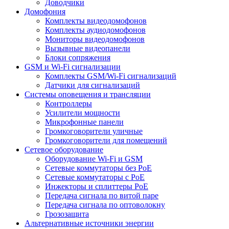
Доводчики
Домофония
Комплекты видеодомофонов
Комплекты аудиодомофонов
Мониторы видеодомофонов
Вызывные видеопанели
Блоки сопряжения
GSM и Wi-Fi сигнализации
Комплекты GSM/Wi-Fi сигнализаций
Датчики для сигнализаций
Системы оповещения и трансляции
Контроллеры
Усилители мощности
Микрофонные панели
Громкоговорители уличные
Громкоговорители для помещений
Сетевое оборудование
Оборудование Wi-Fi и GSM
Сетевые коммутаторы без PoE
Сетевые коммутаторы с PoE
Инжекторы и сплиттеры PoE
Передача сигнала по витой паре
Передача сигнала по оптоволокну
Грозозащита
Альтернативные источники энергии