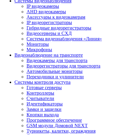
Системы видеонаблюдения
IP видеокамеры
AHD видеокамеры
Аксессуары к видеокамерам
IP видеорегистраторы
Гибридные видеорегистраторы
Видеосерверы и СХД
Система видеонаблюдения «Линия»
Мониторы
Микрофоны
Видеонаблюдение на транспорте
Видеокамеры для транспорта
Видеорегистраторы для транспорта
Автомобильные мониторы
Переходники и удлинители
Системы контроля доступа
Готовые серверы
Контроллеры
Считыватели
Идентификаторы
Замки и защелки
Кнопки выхода
Программное обеспечение
GSM модули Домовой NEXT
Турникеты, калитки, ограждения