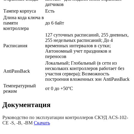
датчиков
Тампер корпуса
Есть
Длина кода ключа в
памяти
до 6 байт
контроллера
127 суточных расписаний, 255 дневных,
255 недельных расписаний; До 4
Расписания
временных интервалов в сутки;
Автономный учет праздников и
переносов
Локальный; Глобальный (в сети из
нескольких контроллеров работает без
AntiPassBack
участия сервера); Возможность
построения вложенных зон AntiPassBack
Температурный
от 0 до +50°C
режим
Документация
Руководство по эксплуатации контроллеров СКУД ACS-102-
CE -S, -B, -BM
Скачать