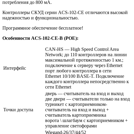
потребления до 800 мА.
Контроллеры СКУД серии ACS-102-CE отличаются высокой
надежностью и функциональностью.
Программное обеспечение бесплатное!
Особенности ACS-102-CE-B (POE):
CAN-HS — High Speed Control Area
Network; до 110 контроллеров на линии
максимальной протяженностью 1 км.;
подключение к серверу через Ethernet
Интерфейс
порт любого контроллера в сети
Ethernet 10/100 BASE-T. Подключение
каждого контроллера непосредственно к
сети Ethernet
дверь — считыватель на вход и выход
две двери — считыватели только на вход
турникет с картоприемником-
Точки доступа
считыватель на вход и выход +
считыватель картоприемника
ворота \ шлагбаум с картоприемником +
управление светофорами
Wiegand-26/37/44/52