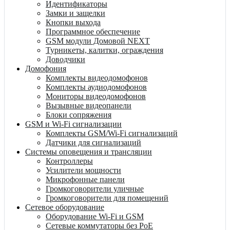
Идентификаторы
Замки и защелки
Кнопки выхода
Программное обеспечение
GSM модули Домовой NEXT
Турникеты, калитки, ограждения
Доводчики
Домофония
Комплекты видеодомофонов
Комплекты аудиодомофонов
Мониторы видеодомофонов
Вызывные видеопанели
Блоки сопряжения
GSM и Wi-Fi сигнализации
Комплекты GSM/Wi-Fi сигнализаций
Датчики для сигнализаций
Системы оповещения и трансляции
Контроллеры
Усилители мощности
Микрофонные панели
Громкоговорители уличные
Громкоговорители для помещений
Сетевое оборудование
Оборудование Wi-Fi и GSM
Сетевые коммутаторы без PoE