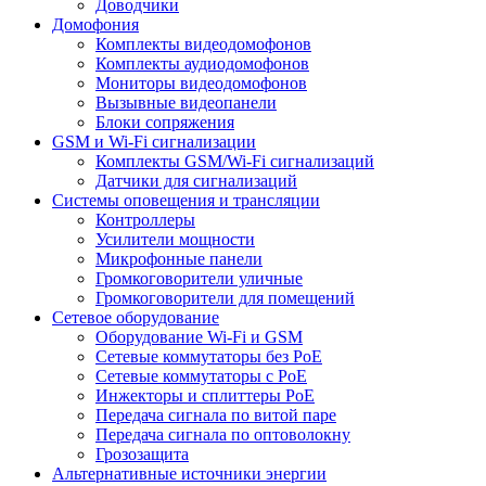
Доводчики
Домофония
Комплекты видеодомофонов
Комплекты аудиодомофонов
Мониторы видеодомофонов
Вызывные видеопанели
Блоки сопряжения
GSM и Wi-Fi сигнализации
Комплекты GSM/Wi-Fi сигнализаций
Датчики для сигнализаций
Системы оповещения и трансляции
Контроллеры
Усилители мощности
Микрофонные панели
Громкоговорители уличные
Громкоговорители для помещений
Сетевое оборудование
Оборудование Wi-Fi и GSM
Сетевые коммутаторы без PoE
Сетевые коммутаторы с PoE
Инжекторы и сплиттеры PoE
Передача сигнала по витой паре
Передача сигнала по оптоволокну
Грозозащита
Альтернативные источники энергии