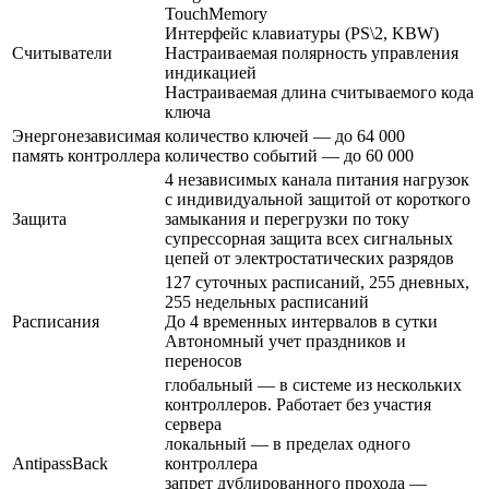
TouchMemory
Интерфейс клавиатуры (PS\2, KBW)
Считыватели
Настраиваемая полярность управления
индикацией
Настраиваемая длина считываемого кода
ключа
Энергонезависимая
количество ключей — до 64 000
память контроллера
количество событий — до 60 000
4 независимых канала питания нагрузок
с индивидуальной защитой от короткого
Защита
замыкания и перегрузки по току
супрессорная защита всех сигнальных
цепей от электростатических разрядов
127 суточных расписаний, 255 дневных,
255 недельных расписаний
Расписания
До 4 временных интервалов в сутки
Автономный учет праздников и
переносов
глобальный — в системе из нескольких
контроллеров. Работает без участия
сервера
локальный — в пределах одного
AntipassBack
контроллера
запрет дублированного прохода —