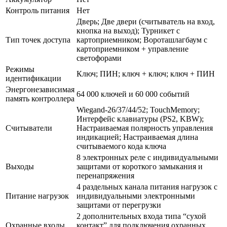
Контроль питания
Нет
Дверь; Две двери (считыватель на вход,
кнопка на выход); Турникет с
Тип точек доступа
картоприемником; Вороташлагбаум с
картоприемником + управление
светофорами
Режимы
Ключ; ПИН; ключ + ключ; ключ + ПИН
идентификации
Энергонезависимая
64 000 ключей и 60 000 событий
память контроллера
Wiegand-26/37/44/52; TouchMemory;
Интерфейс клавиатуры (PS2, KBW);
Считыватели
Настраиваемая полярность управления
индикацией; Настраиваемая длина
считываемого кода ключа
8 электронных реле с индивидуальными
Выходы
защитами от короткого замыкания и
перенапряжения
4 раздельных канала питания нагрузок с
Питание нагрузок
индивидуальными электронными
защитами от перегрузки
2 дополнительных входа типа “сухой
Охранные входы
контакт” для подключения охранных