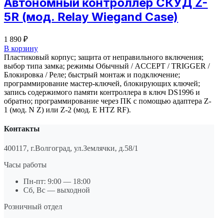
Автономный контроллер СКУД Z-
5R (мод. Relay Wiegand Case)
1 890
₽
В корзину
Пластиковый корпус; защита от неправильного включения;
выбор типа замка; режимы Обычный / ACCEPT / TRIGGER /
Блокировка / Реле; быстрый монтаж и подключение;
программирование мастер-ключей, блокирующих ключей;
запись содержимого памяти контроллера в ключ DS1996 и
обратно; программирование через ПК с помощью адаптера Z-
1 (мод. N Z) или Z-2 (мод. E HTZ RF).
Контакты
400117, г.Волгоград, ул.Землячки, д.58/1
Часы работы
Пн-пт: 9:00 — 18:00
Сб, Вс — выходной
Розничный отдел