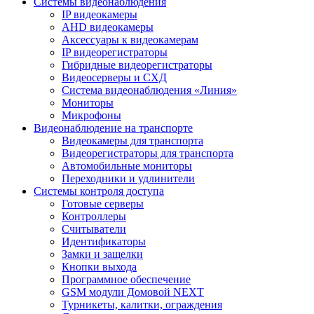
Системы видеонаблюдения
IP видеокамеры
AHD видеокамеры
Аксессуары к видеокамерам
IP видеорегистраторы
Гибридные видеорегистраторы
Видеосерверы и СХД
Система видеонаблюдения «Линия»
Мониторы
Микрофоны
Видеонаблюдение на транспорте
Видеокамеры для транспорта
Видеорегистраторы для транспорта
Автомобильные мониторы
Переходники и удлинители
Системы контроля доступа
Готовые серверы
Контроллеры
Считыватели
Идентификаторы
Замки и защелки
Кнопки выхода
Программное обеспечение
GSM модули Домовой NEXT
Турникеты, калитки, ограждения