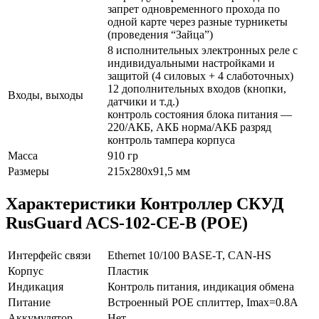
запрет одновременного прохода по
одной карте через разные турникеты
(проведения “Зайца”)
8 исполнительных электронных реле с
индивидуальными настройками и
защитой (4 силовых + 4 слаботочных)
12 дополнительных входов (кнопки,
Входы, выходы
датчики и т.д.)
контроль состояния блока питания —
220/АКБ, АКБ норма/АКБ разряд
контроль тампера корпуса
Масса
910 гр
Размеры
215х280х91,5 мм
Характеристики Контроллер СКУД
RusGuard ACS-102-CE-B (POE)
Интерфейс связи
Ethernet 10/100 BASE-T, CAN-HS
Корпус
Пластик
Индикация
Контроль питания, индикация обмена
Питание
Встроенный POE сплиттер, Imax=0.8A
Аккумулятор
Нет