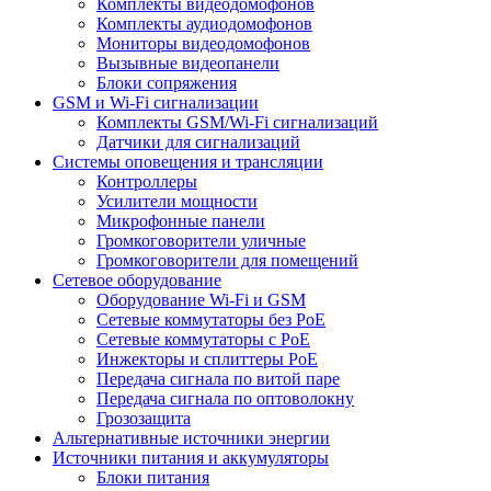
Комплекты видеодомофонов
Комплекты аудиодомофонов
Мониторы видеодомофонов
Вызывные видеопанели
Блоки сопряжения
GSM и Wi-Fi сигнализации
Комплекты GSM/Wi-Fi сигнализаций
Датчики для сигнализаций
Системы оповещения и трансляции
Контроллеры
Усилители мощности
Микрофонные панели
Громкоговорители уличные
Громкоговорители для помещений
Сетевое оборудование
Оборудование Wi-Fi и GSM
Сетевые коммутаторы без PoE
Сетевые коммутаторы с PoE
Инжекторы и сплиттеры PoE
Передача сигнала по витой паре
Передача сигнала по оптоволокну
Грозозащита
Альтернативные источники энергии
Источники питания и аккумуляторы
Блоки питания