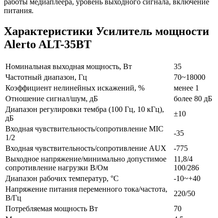
работы медиаплеера, уровень выходного сигнала, включение
питания.
Характеристики Усилитель мощности
Alerto ALT-35BT
Номинальная выходная мощность, Вт
35
Частотный диапазон, Гц
70~18000
Коэффициент нелинейных искажений, %
менее 1
Отношение сигнал/шум, дБ
более 80 дБ
Диапазон регулировки тембра (100 Гц, 10 кГц),
±10
дБ
Входная чувствительность/сопротивление MIC
-35
1/2
Входная чувствительность/сопротивление АUX
-775
Выходное напряжение/минимально допустимое
11,8/4
сопротивление нагрузки В/Ом
100/286
Диапазон рабочих температур, °С
-10~+40
Напряжение питания пере­менного тока/частота,
220/50
В/Гц
Потребляемая мощность Вт
70