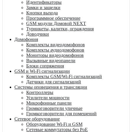
Идентификаторы
Замки и защелки
Кнопки выхода
Программное обеспечение
GSM модули Домовой NEXT
Турникеты, калитки, ограждения
Доводчики
Домофония
Комплекты видеодомофонов
Комплекты аудиодомофонов
Мониторы видеодомофонов
Вызывные видеопанели
Блоки сопряжения
GSM и Wi-Fi сигнализации
Комплекты GSM/Wi-Fi сигнализаций
Датчики для сигнализаций
Системы оповещения и трансляции
Контроллеры
Усилители мощности
Микрофонные панели
Громкоговорители уличные
Громкоговорители для помещений
Сетевое оборудование
Оборудование Wi-Fi и GSM
Сетевые коммутаторы без PoE