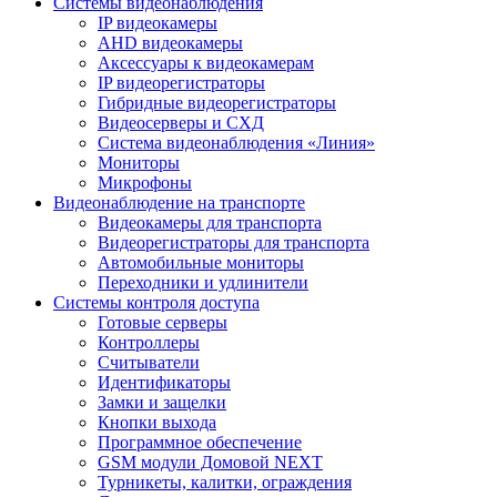
Системы видеонаблюдения
IP видеокамеры
AHD видеокамеры
Аксессуары к видеокамерам
IP видеорегистраторы
Гибридные видеорегистраторы
Видеосерверы и СХД
Система видеонаблюдения «Линия»
Мониторы
Микрофоны
Видеонаблюдение на транспорте
Видеокамеры для транспорта
Видеорегистраторы для транспорта
Автомобильные мониторы
Переходники и удлинители
Системы контроля доступа
Готовые серверы
Контроллеры
Считыватели
Идентификаторы
Замки и защелки
Кнопки выхода
Программное обеспечение
GSM модули Домовой NEXT
Турникеты, калитки, ограждения