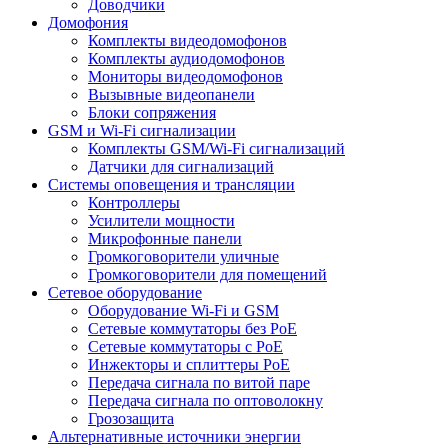
Доводчики
Домофония
Комплекты видеодомофонов
Комплекты аудиодомофонов
Мониторы видеодомофонов
Вызывные видеопанели
Блоки сопряжения
GSM и Wi-Fi сигнализации
Комплекты GSM/Wi-Fi сигнализаций
Датчики для сигнализаций
Системы оповещения и трансляции
Контроллеры
Усилители мощности
Микрофонные панели
Громкоговорители уличные
Громкоговорители для помещений
Сетевое оборудование
Оборудование Wi-Fi и GSM
Сетевые коммутаторы без PoE
Сетевые коммутаторы с PoE
Инжекторы и сплиттеры PoE
Передача сигнала по витой паре
Передача сигнала по оптоволокну
Грозозащита
Альтернативные источники энергии