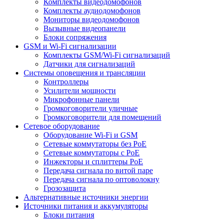
Комплекты видеодомофонов
Комплекты аудиодомофонов
Мониторы видеодомофонов
Вызывные видеопанели
Блоки сопряжения
GSM и Wi-Fi сигнализации
Комплекты GSM/Wi-Fi сигнализаций
Датчики для сигнализаций
Системы оповещения и трансляции
Контроллеры
Усилители мощности
Микрофонные панели
Громкоговорители уличные
Громкоговорители для помещений
Сетевое оборудование
Оборудование Wi-Fi и GSM
Сетевые коммутаторы без PoE
Сетевые коммутаторы с PoE
Инжекторы и сплиттеры PoE
Передача сигнала по витой паре
Передача сигнала по оптоволокну
Грозозащита
Альтернативные источники энергии
Источники питания и аккумуляторы
Блоки питания