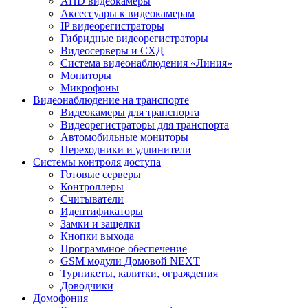
AHD видеокамеры
Аксессуары к видеокамерам
IP видеорегистраторы
Гибридные видеорегистраторы
Видеосерверы и СХД
Система видеонаблюдения «Линия»
Мониторы
Микрофоны
Видеонаблюдение на транспорте
Видеокамеры для транспорта
Видеорегистраторы для транспорта
Автомобильные мониторы
Переходники и удлинители
Системы контроля доступа
Готовые серверы
Контроллеры
Считыватели
Идентификаторы
Замки и защелки
Кнопки выхода
Программное обеспечение
GSM модули Домовой NEXT
Турникеты, калитки, ограждения
Доводчики
Домофония