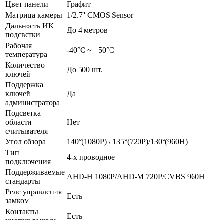
Цвет панели
Графит
Матрица камеры
1/2.7'' CMOS Sensor
Дальность ИК-
До 4 метров
подсветки
Рабочая
-40°С ~ +50°С
температура
Количество
До 500 шт.
ключей
Поддержка
ключей
Да
администратора
Подсветка
области
Нет
считывателя
Угол обзора
140°(1080P) / 135°(720P)/130°(960H)
Тип
4-х проводное
подключения
Поддерживаемые
AHD-H 1080P/AHD-M 720P/CVBS 960H
стандарты
Реле управления
Есть
замком
Контакты
Есть