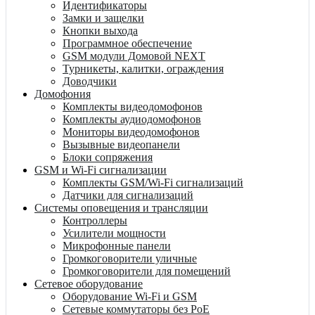
Идентификаторы
Замки и защелки
Кнопки выхода
Программное обеспечение
GSM модули Домовой NEXT
Турникеты, калитки, ограждения
Доводчики
Домофония
Комплекты видеодомофонов
Комплекты аудиодомофонов
Мониторы видеодомофонов
Вызывные видеопанели
Блоки сопряжения
GSM и Wi-Fi сигнализации
Комплекты GSM/Wi-Fi сигнализаций
Датчики для сигнализаций
Системы оповещения и трансляции
Контроллеры
Усилители мощности
Микрофонные панели
Громкоговорители уличные
Громкоговорители для помещений
Сетевое оборудование
Оборудование Wi-Fi и GSM
Сетевые коммутаторы без PoE