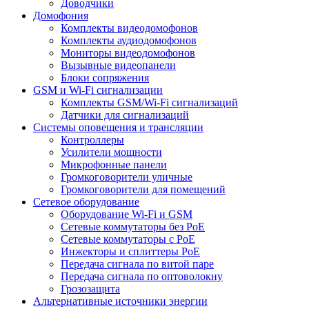
Доводчики
Домофония
Комплекты видеодомофонов
Комплекты аудиодомофонов
Мониторы видеодомофонов
Вызывные видеопанели
Блоки сопряжения
GSM и Wi-Fi сигнализации
Комплекты GSM/Wi-Fi сигнализаций
Датчики для сигнализаций
Системы оповещения и трансляции
Контроллеры
Усилители мощности
Микрофонные панели
Громкоговорители уличные
Громкоговорители для помещений
Сетевое оборудование
Оборудование Wi-Fi и GSM
Сетевые коммутаторы без PoE
Сетевые коммутаторы с PoE
Инжекторы и сплиттеры PoE
Передача сигнала по витой паре
Передача сигнала по оптоволокну
Грозозащита
Альтернативные источники энергии