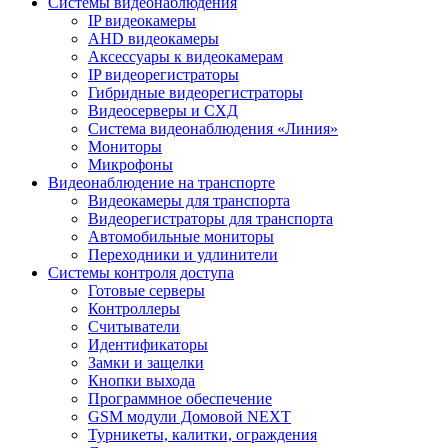
Системы видеонаблюдения
IP видеокамеры
AHD видеокамеры
Аксессуары к видеокамерам
IP видеорегистраторы
Гибридные видеорегистраторы
Видеосерверы и СХД
Система видеонаблюдения «Линия»
Мониторы
Микрофоны
Видеонаблюдение на транспорте
Видеокамеры для транспорта
Видеорегистраторы для транспорта
Автомобильные мониторы
Переходники и удлинители
Системы контроля доступа
Готовые серверы
Контроллеры
Считыватели
Идентификаторы
Замки и защелки
Кнопки выхода
Программное обеспечение
GSM модули Домовой NEXT
Турникеты, калитки, ограждения