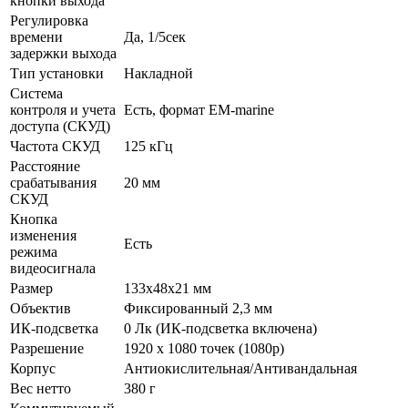
кнопки выхода
Регулировка
времени
Да, 1/5сек
задержки выхода
Тип установки
Накладной
Система
контроля и учета
Есть, формат EM-marine
доступа (СКУД)
Частота СКУД
125 кГц
Расстояние
срабатывания
20 мм
СКУД
Кнопка
изменения
Есть
режима
видеосигнала
Размер
133х48х21 мм
Объектив
Фиксированный 2,3 мм
ИК-подсветка
0 Лк (ИК-подсветка включена)
Разрешение
1920 х 1080 точек (1080p)
Корпус
Антиокислительная/Антивандальная
Вес нетто
380 г