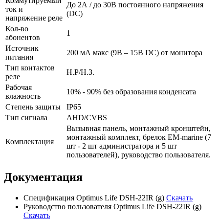
Коммутируемый
До 2А / до 30В постоянного напряжения
ток и
(DC)
напряжение реле
Кол-во
1
абонентов
Источник
200 мА макс (9В – 15В DC) от монитора
питания
Тип контактов
Н.Р/Н.З.
реле
Рабочая
10% - 90% без образования конденсата
влажность
Степень защиты
IP65
Тип сигнала
AHD/CVBS
Вызывная панель, монтажный кронштейн,
монтажный комплект, брелок EM-marine (7
Комплектация
шт - 2 шт администратора и 5 шт
пользователей), руководство пользователя.
Документация
Спецификация Optimus Life DSH-22IR (g)
Скачать
Руководство пользователя Optimus Life DSH-22IR (g)
Скачать