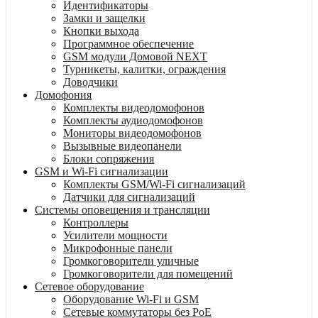
Идентификаторы
Замки и защелки
Кнопки выхода
Программное обеспечение
GSM модули Домовой NEXT
Турникеты, калитки, ограждения
Доводчики
Домофония
Комплекты видеодомофонов
Комплекты аудиодомофонов
Мониторы видеодомофонов
Вызывные видеопанели
Блоки сопряжения
GSM и Wi-Fi сигнализации
Комплекты GSM/Wi-Fi сигнализаций
Датчики для сигнализаций
Системы оповещения и трансляции
Контроллеры
Усилители мощности
Микрофонные панели
Громкоговорители уличные
Громкоговорители для помещений
Сетевое оборудование
Оборудование Wi-Fi и GSM
Сетевые коммутаторы без PoE