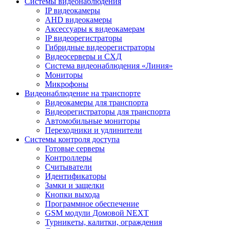
Системы видеонаблюдения
IP видеокамеры
AHD видеокамеры
Аксессуары к видеокамерам
IP видеорегистраторы
Гибридные видеорегистраторы
Видеосерверы и СХД
Система видеонаблюдения «Линия»
Мониторы
Микрофоны
Видеонаблюдение на транспорте
Видеокамеры для транспорта
Видеорегистраторы для транспорта
Автомобильные мониторы
Переходники и удлинители
Системы контроля доступа
Готовые серверы
Контроллеры
Считыватели
Идентификаторы
Замки и защелки
Кнопки выхода
Программное обеспечение
GSM модули Домовой NEXT
Турникеты, калитки, ограждения