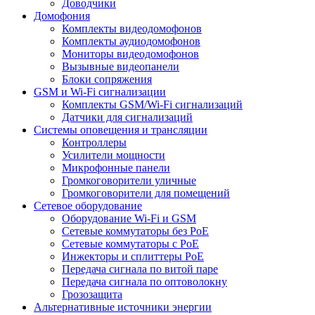
Доводчики
Домофония
Комплекты видеодомофонов
Комплекты аудиодомофонов
Мониторы видеодомофонов
Вызывные видеопанели
Блоки сопряжения
GSM и Wi-Fi сигнализации
Комплекты GSM/Wi-Fi сигнализаций
Датчики для сигнализаций
Системы оповещения и трансляции
Контроллеры
Усилители мощности
Микрофонные панели
Громкоговорители уличные
Громкоговорители для помещений
Сетевое оборудование
Оборудование Wi-Fi и GSM
Сетевые коммутаторы без PoE
Сетевые коммутаторы с PoE
Инжекторы и сплиттеры PoE
Передача сигнала по витой паре
Передача сигнала по оптоволокну
Грозозащита
Альтернативные источники энергии