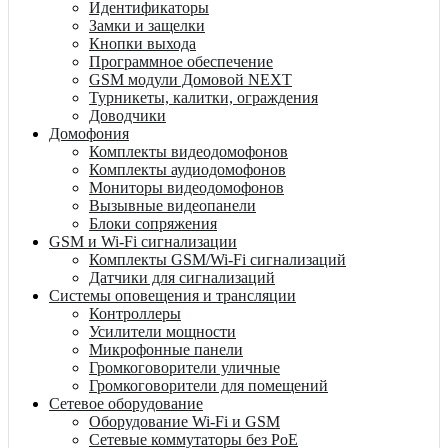
Идентификаторы
Замки и защелки
Кнопки выхода
Программное обеспечение
GSM модули Домовой NEXT
Турникеты, калитки, ограждения
Доводчики
Домофония
Комплекты видеодомофонов
Комплекты аудиодомофонов
Мониторы видеодомофонов
Вызывные видеопанели
Блоки сопряжения
GSM и Wi-Fi сигнализации
Комплекты GSM/Wi-Fi сигнализаций
Датчики для сигнализаций
Системы оповещения и трансляции
Контроллеры
Усилители мощности
Микрофонные панели
Громкоговорители уличные
Громкоговорители для помещений
Сетевое оборудование
Оборудование Wi-Fi и GSM
Сетевые коммутаторы без PoE