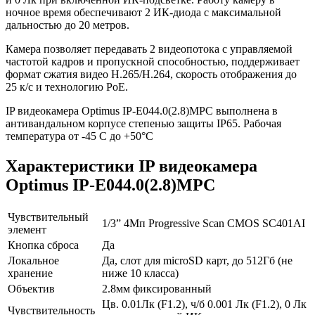
ночное время обеспечивают 2 ИК-диода с максимальной
дальностью до 20 метров.
Камера позволяет передавать 2 видеопотока с управляемой
частотой кадров и пропускной способностью, поддерживает
формат сжатия видео H.265/H.264, скорость отображения до
25 к/с и технологию PoE.
IP видеокамера Optimus IP-E044.0(2.8)MPC выполнена в
антивандальном корпусе степенью защиты IP65. Рабочая
температура от -45 С до +50°С
Характеристики IP видеокамера
Optimus IP-E044.0(2.8)MPC
Чувствительный
1/3” 4Мп Progressive Scan CMOS SC401AI
элемент
Кнопка сброса
Да
Локальное
Да, слот для microSD карт, до 512Гб (не
хранение
ниже 10 класса)
Объектив
2.8мм фиксированный
Цв. 0.01Лк (F1.2), ч/б 0.001 Лк (F1.2), 0 Лк
Чувствительность