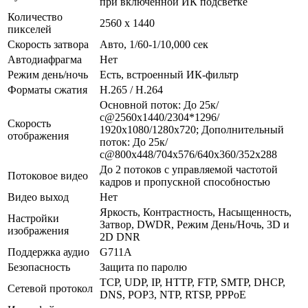
при включенной ИК подсветке
Количество
2560 x 1440
пикселей
Скорость затвора
Авто, 1/60-1/10,000 сек
Автодиафрагма
Нет
Режим день/ночь
Есть, встроенный ИК-фильтр
Форматы сжатия
H.265 / H.264
Основной поток: До 25к/
с@2560x1440/2304*1296/
Скорость
1920х1080/1280x720; Дополнительный
отображения
поток: До 25к/
с@800x448/704х576/640x360/352х288
До 2 потоков с управляемой частотой
Потоковое видео
кадров и пропускной способностью
Видео выход
Нет
Яркость, Контрастность, Насыщенность,
Настройки
Затвор, DWDR, Режим День/Ночь, 3D и
изображения
2D DNR
Поддержка аудио
G711A
Безопасность
Защита по паролю
TCP, UDP, IP, HTTP, FTP, SMTP, DHCP,
Сетевой протокол
DNS, POP3, NTP, RTSP, PPPoE