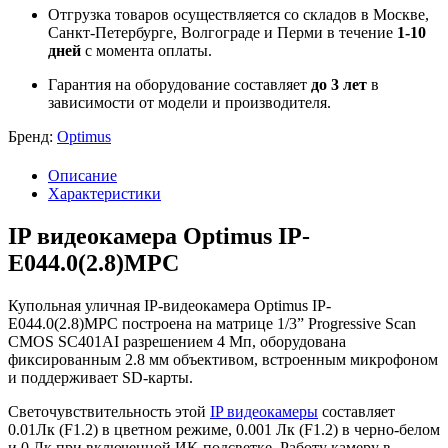
Отгрузка товаров осуществляется со складов в Москве,
Санкт-Петербурге, Волгограде и Перми в течение
1-10
дней
с момента оплаты.
Гарантия на оборудование составляет
до 3 лет
в
зависимости от модели и производителя.
Бренд:
Optimus
Описание
Характеристики
IP видеокамера Optimus IP-
E044.0(2.8)MPC
Купольная уличная IP-видеокамера Optimus IP-
E044.0(2.8)MPC построена на матрице 1/3” Progressive Scan
CMOS SC401AI разрешением 4 Мп, оборудована
фиксированным 2.8 мм объективом, встроенным микрофоном
и поддерживает SD-карты.
Светочувствительность этой
IP видеокамеры
составляет
0.01Лк (F1.2) в цветном режиме, 0.001 Лк (F1.2) в черно-белом
и 0 Лк при включенной ИК-подсветке. Работу камеру в