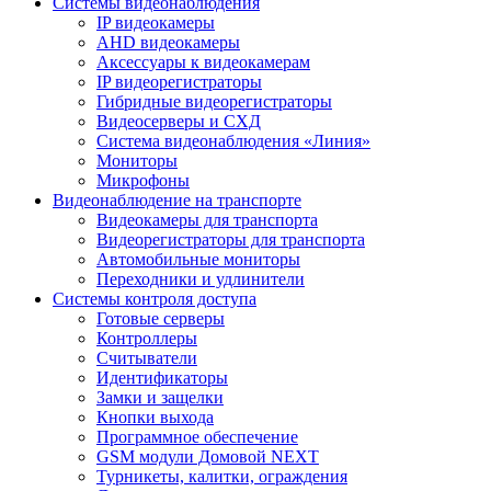
Системы видеонаблюдения
IP видеокамеры
AHD видеокамеры
Аксессуары к видеокамерам
IP видеорегистраторы
Гибридные видеорегистраторы
Видеосерверы и СХД
Система видеонаблюдения «Линия»
Мониторы
Микрофоны
Видеонаблюдение на транспорте
Видеокамеры для транспорта
Видеорегистраторы для транспорта
Автомобильные мониторы
Переходники и удлинители
Системы контроля доступа
Готовые серверы
Контроллеры
Считыватели
Идентификаторы
Замки и защелки
Кнопки выхода
Программное обеспечение
GSM модули Домовой NEXT
Турникеты, калитки, ограждения