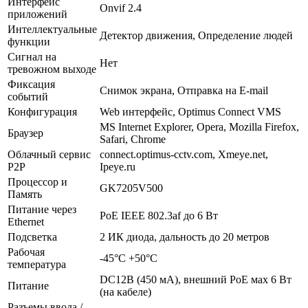
Интерфейс
Onvif 2.4
приложений
Интеллектуальные
Детектор движения, Определение людей
функции
Сигнал на
Нет
тревожном выходе
Фиксация
Снимок экрана, Отправка на E-mail
событий
Конфигурация
Web интерфейс, Optimus Connect VMS
MS Internet Explorer, Opera, Mozilla Firefox,
Браузер
Safari, Chrome
Облачный сервис
connect.optimus-cctv.com, Xmeye.net,
P2P
Ipeye.ru
Процессор и
GK7205V500
Память
Питание через
PoE IEEE 802.3af до 6 Вт
Ethernet
Подсветка
2 ИК диода, дальность до 20 метров
Рабочая
-45°C +50°C
температура
DC12В (450 мА), внешний PoE мах 6 Вт
Питание
(на кабеле)
Разъемы ввода /