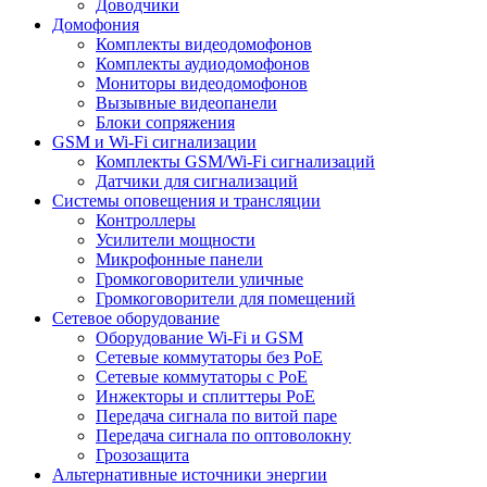
Доводчики
Домофония
Комплекты видеодомофонов
Комплекты аудиодомофонов
Мониторы видеодомофонов
Вызывные видеопанели
Блоки сопряжения
GSM и Wi-Fi сигнализации
Комплекты GSM/Wi-Fi сигнализаций
Датчики для сигнализаций
Системы оповещения и трансляции
Контроллеры
Усилители мощности
Микрофонные панели
Громкоговорители уличные
Громкоговорители для помещений
Сетевое оборудование
Оборудование Wi-Fi и GSM
Сетевые коммутаторы без PoE
Сетевые коммутаторы с PoE
Инжекторы и сплиттеры PoE
Передача сигнала по витой паре
Передача сигнала по оптоволокну
Грозозащита
Альтернативные источники энергии