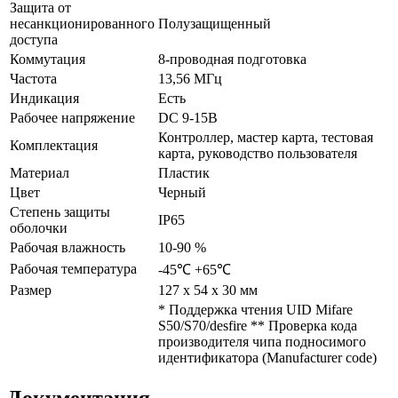
Защита от
несанкционированного
Полузащищенный
доступа
Коммутация
8-проводная подготовка
Частота
13,56 МГц
Индикация
Есть
Рабочее напряжение
DC 9-15В
Контроллер, мастер карта, тестовая
Комплектация
карта, руководство пользователя
Материал
Пластик
Цвет
Черный
Степень защиты
IP65
оболочки
Рабочая влажность
10-90 %
Рабочая температура
-45℃ +65℃
Размер
127 х 54 х 30 мм
* Поддержка чтения UID Mifare
S50/S70/desfire ** Проверка кода
производителя чипа подносимого
идентификатора (Manufacturer code)
Документация