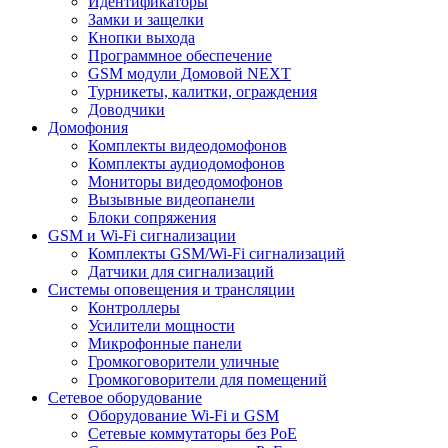
Идентификаторы
Замки и защелки
Кнопки выхода
Программное обеспечение
GSM модули Домовой NEXT
Турникеты, калитки, ограждения
Доводчики
Домофония
Комплекты видеодомофонов
Комплекты аудиодомофонов
Мониторы видеодомофонов
Вызывные видеопанели
Блоки сопряжения
GSM и Wi-Fi сигнализации
Комплекты GSM/Wi-Fi сигнализаций
Датчики для сигнализаций
Системы оповещения и трансляции
Контроллеры
Усилители мощности
Микрофонные панели
Громкоговорители уличные
Громкоговорители для помещений
Сетевое оборудование
Оборудование Wi-Fi и GSM
Сетевые коммутаторы без PoE