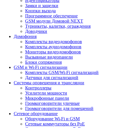
Идентификаторы
Замки и защелки
Кнопки выхода
Программное обеспечение
GSM модули Домовой NEXT
Турникеты, калитки, ограждения
Доводчики
Домофония
Комплекты видеодомофонов
Комплекты аудиодомофонов
Мониторы видеодомофонов
Вызывные видеопанели
Блоки сопряжения
GSM и Wi-Fi сигнализации
Комплекты GSM/Wi-Fi сигнализаций
Датчики для сигнализаций
Системы оповещения и трансляции
Контроллеры
Усилители мощности
Микрофонные панели
Громкоговорители уличные
Громкоговорители для помещений
Сетевое оборудование
Оборудование Wi-Fi и GSM
Сетевые коммутаторы без PoE