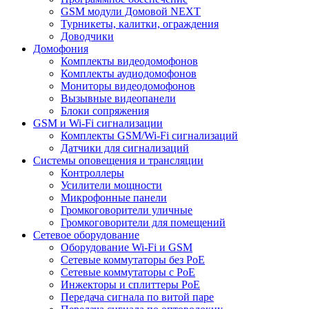
GSM модули Домовой NEXT
Турникеты, калитки, ограждения
Доводчики
Домофония
Комплекты видеодомофонов
Комплекты аудиодомофонов
Мониторы видеодомофонов
Вызывные видеопанели
Блоки сопряжения
GSM и Wi-Fi сигнализации
Комплекты GSM/Wi-Fi сигнализаций
Датчики для сигнализаций
Системы оповещения и трансляции
Контроллеры
Усилители мощности
Микрофонные панели
Громкоговорители уличные
Громкоговорители для помещений
Сетевое оборудование
Оборудование Wi-Fi и GSM
Сетевые коммутаторы без PoE
Сетевые коммутаторы с PoE
Инжекторы и сплиттеры PoE
Передача сигнала по витой паре