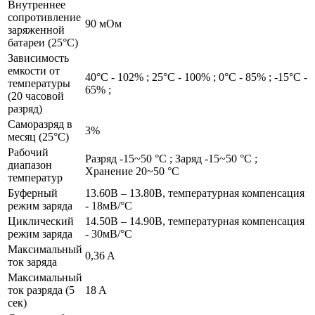
Внутреннее
сопротивление
90 мОм
заряженной
батареи (25°С)
Зависимость
емкости от
40°С - 102% ; 25°С - 100% ; 0°С - 85% ; -15°С -
температуры
65% ;
(20 часовой
разряд)
Саморазряд в
3%
месяц (25°С)
Рабочий
Разряд -15~50 °С ; Заряд -15~50 °С ;
диапазон
Хранение 20~50 °С
температур
Буферный
13.60В – 13.80В, температурная компенсация
режим заряда
- 18мВ/°С
Циклический
14.50В – 14.90В, температурная компенсация
режим заряда
- 30мВ/°С
Максимальный
0,36 A
ток заряда
Максимальный
ток разряда (5
18 A
сек)