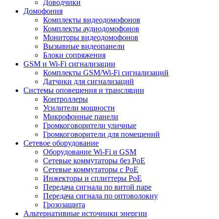
Доводчики
Домофония
Комплекты видеодомофонов
Комплекты аудиодомофонов
Мониторы видеодомофонов
Вызывные видеопанели
Блоки сопряжения
GSM и Wi-Fi сигнализации
Комплекты GSM/Wi-Fi сигнализаций
Датчики для сигнализаций
Системы оповещения и трансляции
Контроллеры
Усилители мощности
Микрофонные панели
Громкоговорители уличные
Громкоговорители для помещений
Сетевое оборудование
Оборудование Wi-Fi и GSM
Сетевые коммутаторы без PoE
Сетевые коммутаторы с PoE
Инжекторы и сплиттеры PoE
Передача сигнала по витой паре
Передача сигнала по оптоволокну
Грозозащита
Альтернативные источники энергии