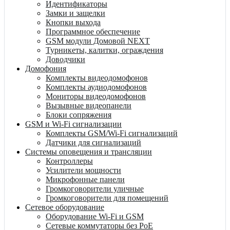
Идентификаторы
Замки и защелки
Кнопки выхода
Программное обеспечение
GSM модули Домовой NEXT
Турникеты, калитки, ограждения
Доводчики
Домофония
Комплекты видеодомофонов
Комплекты аудиодомофонов
Мониторы видеодомофонов
Вызывные видеопанели
Блоки сопряжения
GSM и Wi-Fi сигнализации
Комплекты GSM/Wi-Fi сигнализаций
Датчики для сигнализаций
Системы оповещения и трансляции
Контроллеры
Усилители мощности
Микрофонные панели
Громкоговорители уличные
Громкоговорители для помещений
Сетевое оборудование
Оборудование Wi-Fi и GSM
Сетевые коммутаторы без PoE