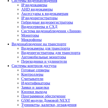
Системы видеонаблюдения
IP видеокамеры
AHD видеокамеры
Аксессуары к видеокамерам
IP видеорегистраторы
Гибридные видеорегистраторы
Видеосерверы и СХД
Система видеонаблюдения «Линия»
Мониторы
Микрофоны
Видеонаблюдение на транспорте
Видеокамеры для транспорта
Видеорегистраторы для транспорта
Автомобильные мониторы
Переходники и удлинители
Системы контроля доступа
Готовые серверы
Контроллеры
Считыватели
Идентификаторы
Замки и защелки
Кнопки выхода
Программное обеспечение
GSM модули Домовой NEXT
Турникеты, калитки, ограждения