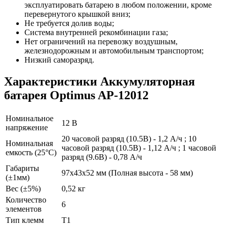
эксплуатировать батарею в любом положении, кроме
перевернутого крышкой вниз;
Не требуется долив воды;
Система внутренней рекомбинации газа;
Нет ограничений на перевозку воздушным,
железнодорожным и автомобильным транспортом;
Низкий саморазряд.
Характеристики Аккумуляторная
батарея Optimus AP-12012
Номинальное
12 B
напряжение
20 часовой разряд (10.5В) - 1,2 А/ч ; 10
Номинальная
часовой разряд (10.5В) - 1,12 А/ч ; 1 часовой
емкость (25°С)
разряд (9.6В) - 0,78 А/ч
Габариты
97x43x52 мм (Полная высота - 58 мм)
(±1мм)
Вес (±5%)
0,52 кг
Количество
6
элементов
Тип клемм
T1