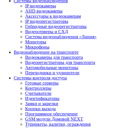
Системы видеонаблюдения
IP видеокамеры
AHD видеокамеры
Аксессуары к видеокамерам
IP видеорегистраторы
Гибридные видеорегистраторы
Видеосерверы и СХД
Система видеонаблюдения «Линия»
Мониторы
Микрофоны
Видеонаблюдение на транспорте
Видеокамеры для транспорта
Видеорегистраторы для транспорта
Автомобильные мониторы
Переходники и удлинители
Системы контроля доступа
Готовые серверы
Контроллеры
Считыватели
Идентификаторы
Замки и защелки
Кнопки выхода
Программное обеспечение
GSM модули Домовой NEXT
Турникеты, калитки, ограждения