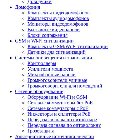
Доводчики
Домофония
Комплекты видеодомофонов
Комплекты аудиодомофонов
Мониторы видеодомофонов
Вызывные видеопанели
Блоки сопряжения
GSM и Wi-Fi сигнализации
Комплекты GSM/Wi-Fi сигнализаций
Датчики для сигнализаций
Системы оповещения и трансляции
Контроллеры
Усилители мощности
Микрофонные панели
Громкоговорители уличные
Громкоговорители для помещений
Сетевое оборудование
Оборудование Wi-Fi и GSM
Сетевые коммутаторы без PoE
Сетевые коммутаторы с PoE
Инжекторы и сплиттеры PoE
Передача сигнала по витой паре
Передача сигнала по оптоволокну
Грозозащита
Альтернативные источники энергии