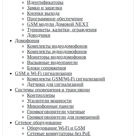
Идентификаторы
Замки и защелки
Кнопки выхода
Программное обеспечение
GSM модули Домовой NEXT
Турникеты, калитки, ограждения
Доводчики
Домофония
Комплекты видеодомофонов
Комплекты аудиодомофонов
Мониторы видеодомофонов
Вызывные видеопанели
Блоки сопряжения
GSM и Wi-Fi сигнализации
Комплекты GSM/Wi-Fi сигнализаций
Датчики для сигнализаций
Системы оповещения и трансляции
Контроллеры
Усилители мощности
Микрофонные панели
Громкоговорители уличные
Громкоговорители для помещений
Сетевое оборудование
Оборудование Wi-Fi и GSM
Сетевые коммутаторы без PoE