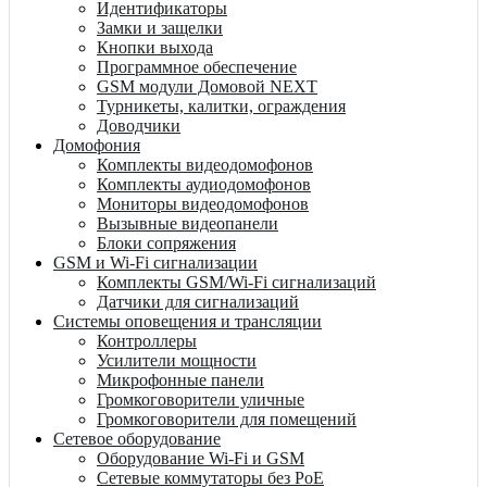
Идентификаторы
Замки и защелки
Кнопки выхода
Программное обеспечение
GSM модули Домовой NEXT
Турникеты, калитки, ограждения
Доводчики
Домофония
Комплекты видеодомофонов
Комплекты аудиодомофонов
Мониторы видеодомофонов
Вызывные видеопанели
Блоки сопряжения
GSM и Wi-Fi сигнализации
Комплекты GSM/Wi-Fi сигнализаций
Датчики для сигнализаций
Системы оповещения и трансляции
Контроллеры
Усилители мощности
Микрофонные панели
Громкоговорители уличные
Громкоговорители для помещений
Сетевое оборудование
Оборудование Wi-Fi и GSM
Сетевые коммутаторы без PoE