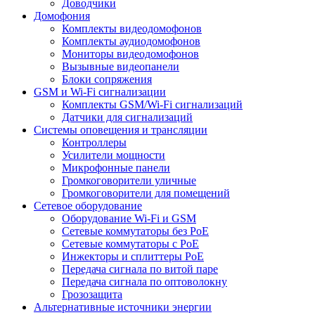
Доводчики
Домофония
Комплекты видеодомофонов
Комплекты аудиодомофонов
Мониторы видеодомофонов
Вызывные видеопанели
Блоки сопряжения
GSM и Wi-Fi сигнализации
Комплекты GSM/Wi-Fi сигнализаций
Датчики для сигнализаций
Системы оповещения и трансляции
Контроллеры
Усилители мощности
Микрофонные панели
Громкоговорители уличные
Громкоговорители для помещений
Сетевое оборудование
Оборудование Wi-Fi и GSM
Сетевые коммутаторы без PoE
Сетевые коммутаторы с PoE
Инжекторы и сплиттеры PoE
Передача сигнала по витой паре
Передача сигнала по оптоволокну
Грозозащита
Альтернативные источники энергии