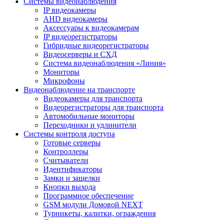
Системы видеонаблюдения
IP видеокамеры
AHD видеокамеры
Аксессуары к видеокамерам
IP видеорегистраторы
Гибридные видеорегистраторы
Видеосерверы и СХД
Система видеонаблюдения «Линия»
Мониторы
Микрофоны
Видеонаблюдение на транспорте
Видеокамеры для транспорта
Видеорегистраторы для транспорта
Автомобильные мониторы
Переходники и удлинители
Системы контроля доступа
Готовые серверы
Контроллеры
Считыватели
Идентификаторы
Замки и защелки
Кнопки выхода
Программное обеспечение
GSM модули Домовой NEXT
Турникеты, калитки, ограждения